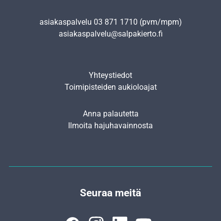
asiakaspalvelu
03 871 1710
(pvm/mpm)
asiakaspalvelu@salpakierto.fi
Yhteystiedot
Toimipisteiden aukioloajat
Anna palautetta
Ilmoita hajuhavainnosta
Seuraa meitä