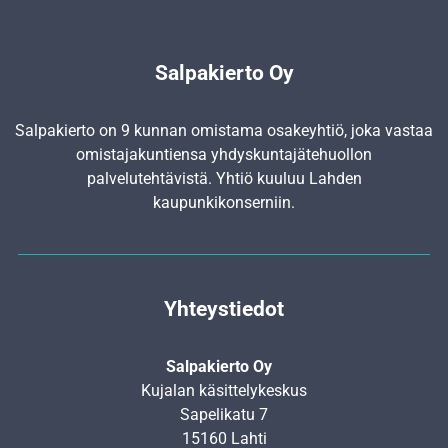
Salpakierto Oy
Salpakierto on 9 kunnan omistama osakeyhtiö, joka vastaa
omistajakuntiensa yhdyskunta­jätehuollon
palvelutehtävistä. Yhtiö kuuluu Lahden
kaupunkikonserniin.
Yhteystiedot
Salpakierto Oy
Kujalan käsittelykeskus
Sapelikatu 7
15160 Lahti