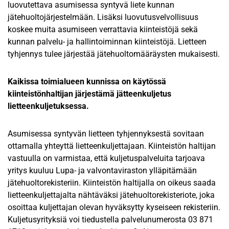
luovutettava asumisessa syntyvä liete kunnan
jätehuoltojärjestelmään. Lisäksi luovutusvelvollisuus
koskee muita asumiseen verrattavia kiinteistöjä sekä
kunnan palvelu- ja hallintoiminnan kiinteistöjä. Lietteen
tyhjennys tulee järjestää jätehuoltomääräysten mukaisesti.
Kaikissa toimialueen kunnissa on käytössä
kiinteistönhaltijan järjestämä jätteenkuljetus
lietteenkuljetuksessa.
Asumisessa syntyvän lietteen tyhjennyksestä sovitaan
ottamalla yhteyttä lietteenkuljettajaan. Kiinteistön haltijan
vastuulla on varmistaa, että kuljetuspalveluita tarjoava
yritys kuuluu Lupa- ja valvontaviraston ylläpitämään
jätehuoltorekisteriin. Kiinteistön haltijalla on oikeus saada
lietteenkuljettajalta nähtäväksi jätehuoltorekisteriote, joka
osoittaa kuljettajan olevan hyväksytty kyseiseen rekisteriin.
Kuljetusyrityksiä voi tiedustella palvelunumerosta 03 871