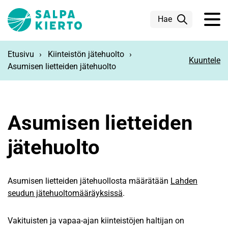
Siirry pääsisältöön
Hae
Etusivu
Kiinteistön jätehuolto
Kuuntele
Asumisen lietteiden jätehuolto
Asumisen lietteiden
jätehuolto
Asumisen lietteiden jätehuollosta määrätään
Lahden
seudun jätehuoltomääräyksissä
.
Vakituisten ja vapaa-ajan kiinteistöjen haltijan on