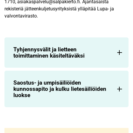
1710, asiakaspalvelu@salpakierto.fi. Ajantasaista
rekisteriä jätteenkuljetusyrityksistä ylläpitää Lupa- ja
valvontavirasto.
Tyhjennysvälit ja lietteen
toimittaminen käsiteltäväksi
Saostus- ja umpisäiliöiden
kunnossapito ja kulku lietesäiliöiden
luokse