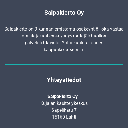
Salpakierto Oy
Salpakierto on 9 kunnan omistama osakeyhtiö, joka vastaa
omistajakuntiensa yhdyskunta­jätehuollon
palvelutehtävistä. Yhtiö kuuluu Lahden
kaupunkikonserniin.
Yhteystiedot
Salpakierto Oy
Kujalan käsittelykeskus
Sapelikatu 7
15160 Lahti