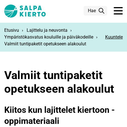
Siirry pääsisältöön
Hae
Etusivu
Lajittelu ja neuvonta
Ympäristökasvatus kouluille ja päiväkodeille
Kuuntele
Valmiit tuntipaketit opetukseen alakoulut
Valmiit tuntipaketit
opetukseen alakoulut
Kiitos kun lajittelet kiertoon -
oppimateriaali