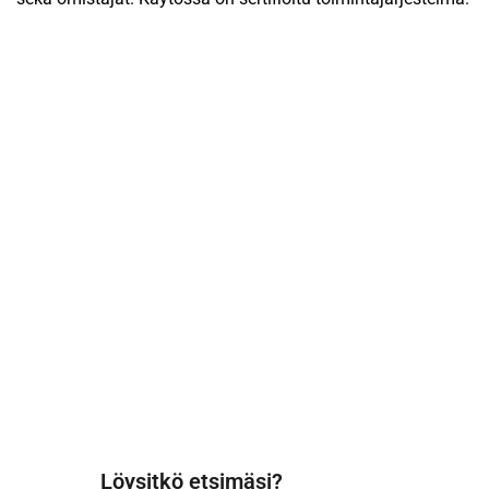
Löysitkö etsimäsi?