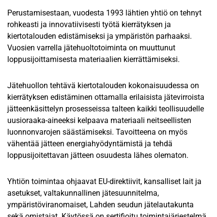
Perustamisestaan, vuodesta 1993 lähtien yhtiö on tehnyt
rohkeasti ja innovatiivisesti työtä kierrätyksen ja
kiertotalouden edistämiseksi ja ympäristön parhaaksi.
Vuosien varrella jätehuoltotoiminta on muuttunut
loppusijoittamisesta materiaalien kierrättämiseksi.
Jätehuollon tehtävä kiertotalouden kokonaisuudessa on
kierrätyksen edistäminen ottamalla erilaisista jätevirroista
jätteenkäsittelyn prosesseissa talteen kaikki teollisuudelle
uusioraaka-aineeksi kelpaava materiaali neitseellisten
luonnonvarojen säästämiseksi. Tavoitteena on myös
vähentää jätteen energiahyödyntämistä ja tehdä
loppusijoitettavan jätteen osuudesta lähes olematon.
Yhtiön toimintaa ohjaavat EU-direktiivit, kansalliset lait ja
asetukset, valtakunnallinen jätesuunnitelma,
ympäristöviranomaiset, Lahden seudun jätelautakunta
sekä omistajat. Käytössä on sertifioitu toimintajärjestelmä.