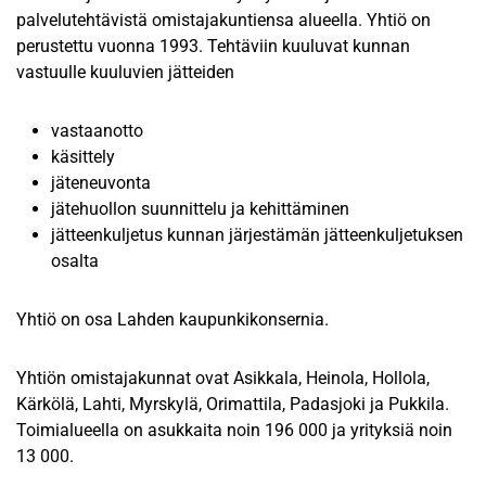
palvelutehtävistä omistajakuntiensa alueella. Yhtiö on
perustettu vuonna 1993. Tehtäviin kuuluvat kunnan
vastuulle kuuluvien jätteiden
vastaanotto
käsittely
jäteneuvonta
jätehuollon suunnittelu ja kehittäminen
jätteenkuljetus kunnan järjestämän jätteenkuljetuksen
osalta
Yhtiö on osa Lahden kaupunkikonsernia.
Yhtiön omistajakunnat ovat Asikkala, Heinola, Hollola,
Kärkölä, Lahti, Myrskylä, Orimattila, Padasjoki ja Pukkila.
Toimialueella on asukkaita noin 196 000 ja yrityksiä noin
13 000.