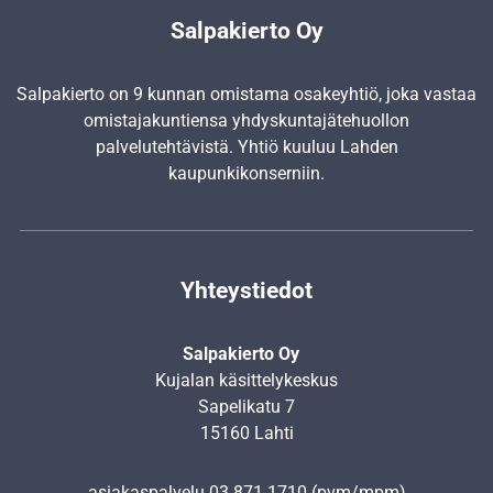
Salpakierto Oy
Salpakierto on 9 kunnan omistama osakeyhtiö, joka vastaa
omistajakuntiensa yhdyskunta­jätehuollon
palvelutehtävistä. Yhtiö kuuluu Lahden
kaupunkikonserniin.
Yhteystiedot
Salpakierto Oy
Kujalan käsittelykeskus
Sapelikatu 7
15160 Lahti
asiakaspalvelu
03 871 1710
(pvm/mpm)