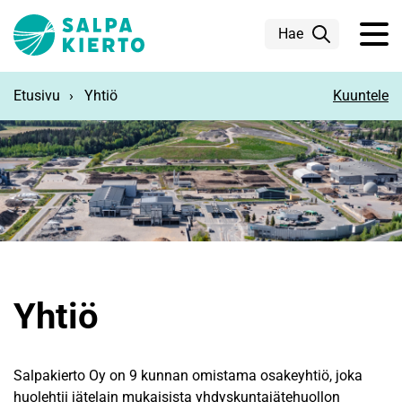
Siirry pääsisältöön
Hae
Etusivu
Yhtiö
Kuuntele
Yhtiö
Salpakierto Oy on 9 kunnan omistama osakeyhtiö, joka
huolehtii jätelain mukaisista yhdyskuntajätehuollon