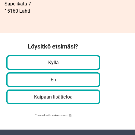
Sapelikatu 7
15160 Lahti
Löysitkö etsimäsi?
Kyllä
En
Kaipaan lisätietoa
Created with
askem.com