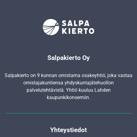
Salpakierto Oy
Salpakierto on 9 kunnan omistama osakeyhtiö, joka vastaa
omistajakuntiensa yhdyskunta­jätehuollon
palvelutehtävistä. Yhtiö kuuluu Lahden
kaupunkikonserniin.
Yhteystiedot