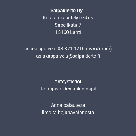
Salpakierto Oy
Kujalan käsittelykeskus
Sapelikatu 7
15160 Lahti
asiakaspalvelu
03 871 1710
(pvm/mpm)
asiakaspalvelu@salpakierto.fi
Yhteystiedot
Toimipisteiden aukioloajat
Anna palautetta
Ilmoita hajuhavainnosta