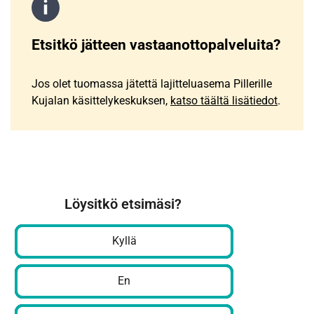
Etsitkö jätteen vastaanottopalveluita?
Jos olet tuomassa jätettä lajitteluasema Pillerille
Kujalan käsittelykeskuksen,
katso täältä lisätiedot
.
Löysitkö etsimäsi?
Kyllä
En