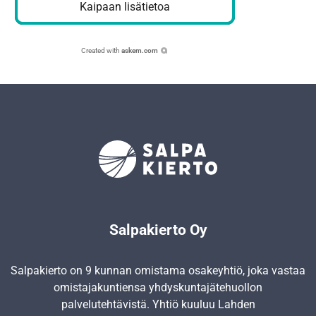
Kaipaan lisätietoa
Created with
askem.com
Salpakierto Oy
Salpakierto on 9 kunnan omistama osakeyhtiö, joka vastaa
omistajakuntiensa yhdyskunta­jätehuollon
palvelutehtävistä. Yhtiö kuuluu Lahden