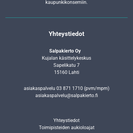
kaupunkikonserniin.
Yhteystiedot
Salpakierto Oy
Kujalan käsittelykeskus
Sapelikatu 7
15160 Lahti
asiakaspalvelu
03 871 1710
(pvm/mpm)
asiakaspalvelu@salpakierto.fi
Yhteystiedot
Toimipisteiden aukioloajat