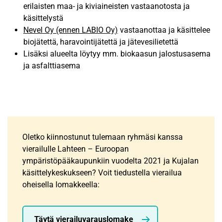
erilaisten maa- ja kiviaineisten vastaanotosta ja
käsittelystä
Nevel Oy (ennen LABIO Oy)
vastaanottaa ja käsittelee
biojätettä, haravointijätettä ja jätevesilietettä
Lisäksi alueelta löytyy mm. biokaasun jalostusasema
ja asfalttiasema
Oletko kiinnostunut tulemaan ryhmäsi kanssa
vierailulle Lahteen – Euroopan
ympäristöpääkaupunkiin vuodelta 2021 ja Kujalan
käsittelykeskukseen? Voit tiedustella vierailua
oheisella lomakkeella:
Täytä vierailuvarauslomake