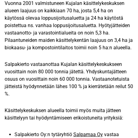
Vuonna 2001 valmistuneen Kujalan käsittelykeskuksen
alueen laajuus on kaikkiaan 70 ha, josta 5,4 ha on
käytössä olevaa loppusijoitusaluetta ja 24 ha käytöstä
poistettua ns. vanhaa loppusijoitusaluetta. Hyötyjätteiden
vastaanotto- ja varastointialueita on noin 5,3 ha.
Pilaantuneiden maiden käsittelykentän laajuus on 3,4 ha ja
biokaasu- ja kompostointilaitos toimii noin 5 ha:n alueella.
Salpakierto vastaanottaa Kujalan käsittelykeskukseen
vuosittain noin 80 000 tonnia jätettä. Yhdyskuntajätteen
osuus on vuosittain noin 60 000 tonnia. Vastaanotetuista
jätteistä hyödynnetään lähes 100 % ja kierrätetään reilut 50
%.
Käsittelykeskuksen alueella toimii myös muita jätteen
käsittelyyn tai hyödyntämiseen erikoistuneita yrityksiä:
Salpakierto Oy:n tytäryhtiö
Salpamaa Oy
vastaa