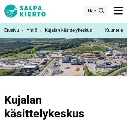
Siirry pääsisältöön
Hae
Etusivu
Yhtiö
Kujalan käsittelykeskus
Kuuntele
Kujalan
käsittelykeskus