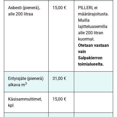
Asbesti (pienerä),
15,00 €
PILLERI, ei
alle 200 litraa
määrärajoitusta.
Muilla
lajitteluasemilla
alle 200 litran
kuormat.
Otetaan vastaan
vain
Salpakierron
toimialueelta.
Erityisjäte (pienerä)
31,00 €
3
alkava m
Käsisammuttimet,
15,00 €
kpl