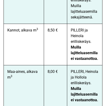
erilliskeräys.
Muilla
lajitteluasemilla
sekajätteenä.
3
Kannot, alkava m
8,50 €
PILLERI ja
Heinola
erilliskeräys.
Muilla
lajitteluasemilla
ei vastaanottoa.
Maa-aines, alkava
8,00 €
PILLERI, Heinola
3
m
ja Hollola
erilliskeräys.
Muilla
lajitteluasemilla
ei vastaanottoa.