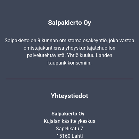
Salpakierto Oy
Salpakierto on 9 kunnan omistama osakeyhtiö, joka vastaa
omistajakuntiensa yhdyskunta­jätehuollon
palvelutehtävistä. Yhtiö kuuluu Lahden
kaupunkikonserniin.
Yhteystiedot
Salpakierto Oy
Kujalan käsittelykeskus
Sapelikatu 7
15160 Lahti