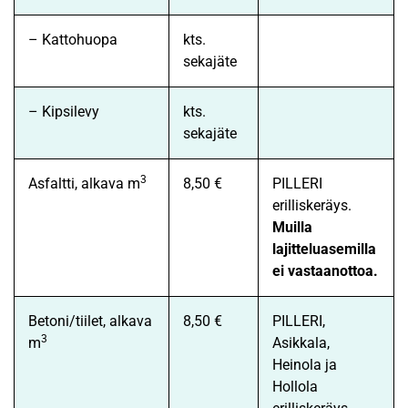
– Kattohuopa
kts.
sekajäte
– Kipsilevy
kts.
sekajäte
3
Asfaltti, alkava m
8,50 €
PILLERI
erilliskeräys.
Muilla
lajitteluasemilla
ei vastaanottoa.
Betoni/tiilet, alkava
8,50 €
PILLERI,
3
m
Asikkala,
Heinola ja
Hollola