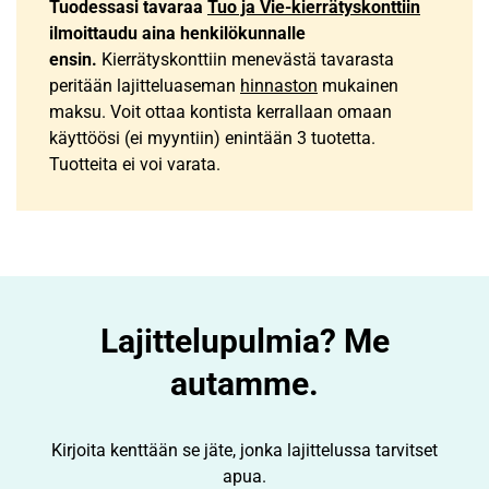
Tuodessasi tavaraa
Tuo ja Vie-kierrätyskonttiin
ilmoittaudu aina henkilökunnalle
ensin.
Kierrätyskonttiin menevästä tavarasta
peritään lajitteluaseman
hinnaston
mukainen
maksu. Voit ottaa kontista kerrallaan omaan
käyttöösi (ei myyntiin) enintään 3 tuotetta.
Tuotteita ei voi varata.
Lajittelupulmia? Me
autamme.
Kirjoita kenttään se jäte, jonka lajittelussa tarvitset
apua.