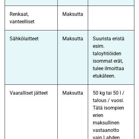
Renkaat,
Maksutta
vanteelliset
Sähkölaitteet
Maksutta
Suurista eristä
esim.
taloyhtiöiden
isommat erät,
tulee ilmoittaa
etukäteen.
Vaaralliset jätteet
Maksutta
50 kg tai 50 l /
talous / vuosi.
Tätä isompien
erien
maksullinen
vastaanotto
vain Lahden