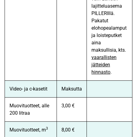
lajitteluasema
PILLERIllä.
Pakatut
elohopealamput
ja loisteputket
aina
maksullisia, kts.
vaarallisten
jätteiden
hinnasto
.
Video- ja c-kasetit
Maksutta
Muovituotteet, alle
3,00 €
200 litraa
3
Muovituotteet, m
8,00 €