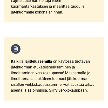
Lajitteluaseman hoitaja tekee
kuormantarkastuksen ja määrittää tuodulle
jätekuormalle kokonaishinnan.
Kaikilla lajitteluasemilla
on käytössä tuotavan
jätekuorman etukäteismaksaminen ja
ilmoittaminen verkkokaupassa! Maksamalla ja
ilmoittamalla etukäteen tuomasi jätekuorman
sisällön verkkokaupassamme, voit säästää aikaa
asemalla asioinnissa.
Siirry verkkokauppaan
.