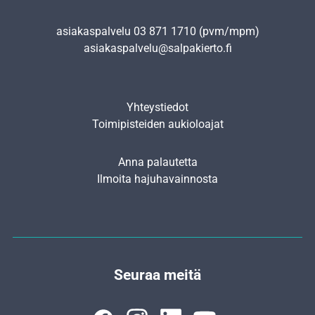
asiakaspalvelu
03 871 1710
(pvm/mpm)
asiakaspalvelu@salpakierto.fi
Yhteystiedot
Toimipisteiden aukioloajat
Anna palautetta
Ilmoita hajuhavainnosta
Seuraa meitä