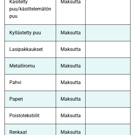
Käsitelty
Maksutta
puu/käsittelemätön
puu
Kyllästetty puu
Maksutta
Lasipakkaukset
Maksutta
Metalliromu
Maksutta
Pahvi
Maksutta
Paperi
Maksutta
Poistotekstiilit
Maksutta
Renkaat
Maksutta