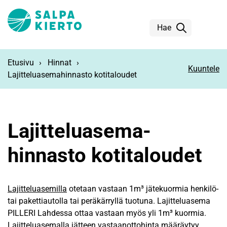
Siirry pääsisältöön
Hae
Etusivu
Hinnat
Kuuntele
Lajitteluasemahinnasto kotitaloudet
Lajittelu­asema­
hinnasto kotitaloudet
Lajitteluasemilla
otetaan vastaan 1m³ jätekuormia henkilö-
tai pakettiautolla tai peräkärryllä tuotuna. Lajitteluasema
PILLERI Lahdessa ottaa vastaan myös yli 1m³ kuormia.
Lajitteluasemalla jätteen vastaanottohinta määräytyy