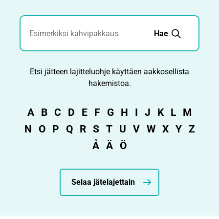
Jätehaku
Hae
Etsi jätteen lajitteluohje käyttäen aakkosellista
hakemistoa.
A
B
C
D
E
F
G
H
I
J
K
L
M
N
O
P
Q
R
S
T
U
V
W
X
Y
Z
Å
Ä
Ö
Selaa jätelajettain