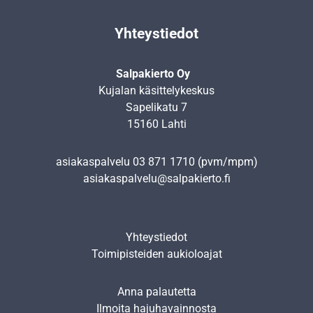
Yhteystiedot
Salpakierto Oy
Kujalan käsittelykeskus
Sapelikatu 7
15160 Lahti
asiakaspalvelu
03 871 1710
(pvm/mpm)
asiakaspalvelu@salpakierto.fi
Yhteystiedot
Toimipisteiden aukioloajat
Anna palautetta
Ilmoita hajuhavainnosta