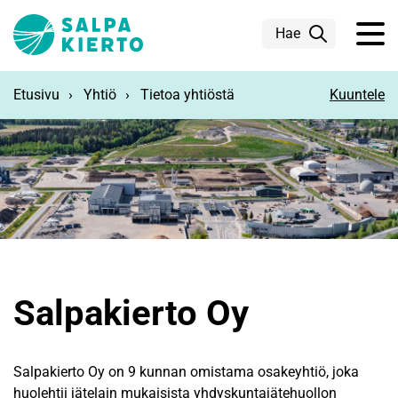
Siirry pääsisältöön
Hae
Etusivu
Yhtiö
Tietoa yhtiöstä
Kuuntele
Salpakierto Oy
Salpakierto Oy on 9 kunnan omistama osakeyhtiö, joka
huolehtii jätelain mukaisista yhdyskuntajätehuollon