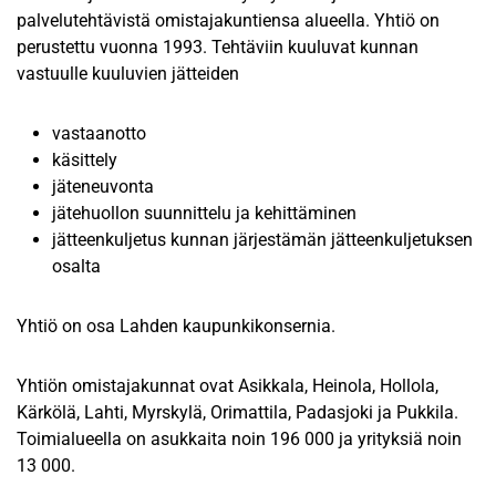
palvelutehtävistä omistajakuntiensa alueella. Yhtiö on
perustettu vuonna 1993. Tehtäviin kuuluvat kunnan
vastuulle kuuluvien jätteiden
vastaanotto
käsittely
jäteneuvonta
jätehuollon suunnittelu ja kehittäminen
jätteenkuljetus kunnan järjestämän jätteenkuljetuksen
osalta
Yhtiö on osa Lahden kaupunkikonsernia.
Yhtiön omistajakunnat ovat Asikkala, Heinola, Hollola,
Kärkölä, Lahti, Myrskylä, Orimattila, Padasjoki ja Pukkila.
Toimialueella on asukkaita noin 196 000 ja yrityksiä noin
13 000.