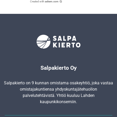
Created with
askem.com
Salpakierto Oy
Salpakierto on 9 kunnan omistama osakeyhtiö, joka vastaa
omistajakuntiensa yhdyskunta­jätehuollon
palvelutehtävistä. Yhtiö kuuluu Lahden
kaupunkikonserniin.