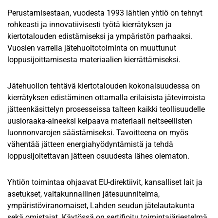
Perustamisestaan, vuodesta 1993 lähtien yhtiö on tehnyt
rohkeasti ja innovatiivisesti työtä kierrätyksen ja
kiertotalouden edistämiseksi ja ympäristön parhaaksi.
Vuosien varrella jätehuoltotoiminta on muuttunut
loppusijoittamisesta materiaalien kierrättämiseksi.
Jätehuollon tehtävä kiertotalouden kokonaisuudessa on
kierrätyksen edistäminen ottamalla erilaisista jätevirroista
jätteenkäsittelyn prosesseissa talteen kaikki teollisuudelle
uusioraaka-aineeksi kelpaava materiaali neitseellisten
luonnonvarojen säästämiseksi. Tavoitteena on myös
vähentää jätteen energiahyödyntämistä ja tehdä
loppusijoitettavan jätteen osuudesta lähes olematon.
Yhtiön toimintaa ohjaavat EU-direktiivit, kansalliset lait ja
asetukset, valtakunnallinen jätesuunnitelma,
ympäristöviranomaiset, Lahden seudun jätelautakunta
sekä omistajat. Käytössä on sertifioitu toimintajärjestelmä.