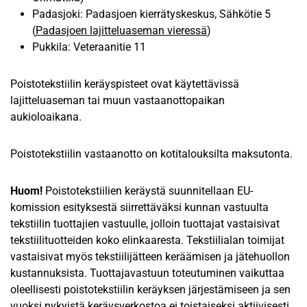
Padasjoki: Padasjoen kierrätyskeskus, Sähkötie 5
(
Padasjoen lajitteluaseman vieressä
)
Pukkila: Veteraanitie 11
Poistotekstiilin keräyspisteet ovat käytettävissä
lajitteluaseman tai muun vastaanottopaikan
aukioloaikana.
Poistotekstiilin vastaanotto on kotitalouksilta maksutonta.
Huom!
Poistotekstiilien keräystä suunnitellaan EU-
komission esityksestä siirrettäväksi kunnan vastuulta
tekstiilin tuottajien vastuulle, jolloin tuottajat vastaisivat
tekstiilituotteiden koko elinkaaresta. Tekstiilialan toimijat
vastaisivat myös tekstiilijätteen keräämisen ja jätehuollon
kustannuksista. Tuottajavastuun toteutuminen vaikuttaa
oleellisesti poistotekstiilin keräyksen järjestämiseen ja sen
vuoksi nykyistä keräysverkostoa ei toistaiseksi aktiivisesti