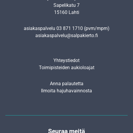
Sapelikatu 7
15160 Lahti
asiakaspalvelu
03 871 1710
(pvm/mpm)
asiakaspalvelu@salpakierto.fi
Yhteystiedot
Toimipisteiden aukioloajat
Anna palautetta
Ilmoita hajuhavainnosta
Seuraa meitä