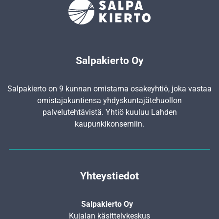
Salpakierto Oy
Salpakierto on 9 kunnan omistama osakeyhtiö, joka vastaa
omistajakuntiensa yhdyskunta­jätehuollon
palvelutehtävistä. Yhtiö kuuluu Lahden
kaupunkikonserniin.
Yhteystiedot
Salpakierto Oy
Kujalan käsittelykeskus