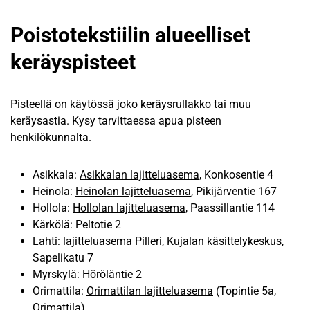
Poistotekstiilin alueelliset
keräyspisteet
Pisteellä on käytössä joko keräysrullakko tai muu
keräysastia. Kysy tarvittaessa apua pisteen
henkilökunnalta.
Asikkala:
Asikkalan lajitteluasema,
Konkosentie 4
Heinola:
Heinolan lajitteluasema
, Pikijärventie 167
Hollola:
Hollolan lajitteluasema
, Paassillantie 114
Kärkölä: Peltotie 2
Lahti:
lajitteluasema Pilleri
, Kujalan käsittelykeskus,
Sapelikatu 7
Myrskylä: Höröläntie 2
Orimattila:
Orimattilan lajitteluasema
(Topintie 5a,
Orimattila)