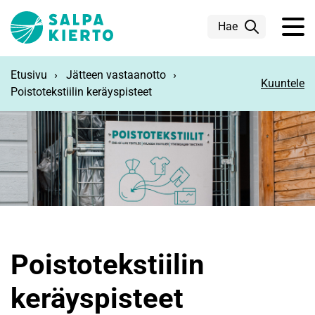
Siirry pääsisältöön
Hae
Etusivu
Jätteen vastaanotto
Kuuntele
Poistotekstiilin keräyspisteet
Poistotekstiilin
keräyspisteet