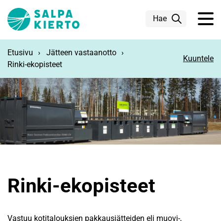
Siirry pääsisältöön
Hae
Etusivu
Jätteen vastaanotto
Kuuntele
Rinki-ekopisteet
Rinki-ekopisteet
Vastuu kotitalouksien pakkausjätteiden eli muovi-,