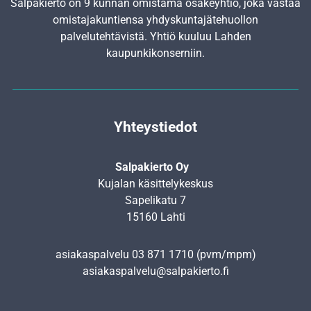
Salpakierto on 9 kunnan omistama osakeyhtiö, joka vastaa
omistajakuntiensa yhdyskunta­jätehuollon
palvelutehtävistä. Yhtiö kuuluu Lahden
kaupunkikonserniin.
Yhteystiedot
Salpakierto Oy
Kujalan käsittelykeskus
Sapelikatu 7
15160 Lahti
asiakaspalvelu
03 871 1710
(pvm/mpm)
asiakaspalvelu@salpakierto.fi