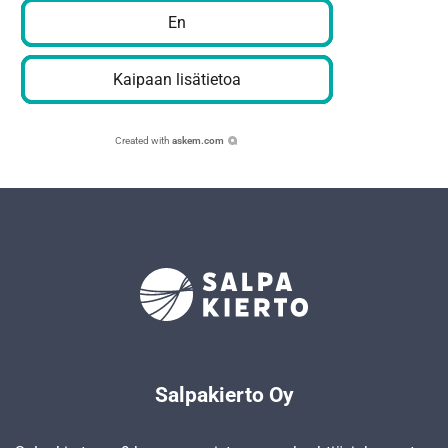
En
Kaipaan lisätietoa
Created with
askem.com
Salpakierto Oy