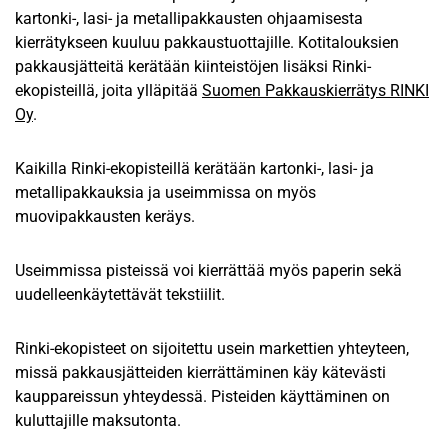
kartonki-, lasi- ja metallipakkausten ohjaamisesta
kierrätykseen kuuluu pakkaustuottajille. Kotitalouksien
pakkausjätteitä kerätään kiinteistöjen lisäksi Rinki-
ekopisteillä, joita ylläpitää
Suomen Pakkauskierrätys RINKI
Oy
.
Kaikilla Rinki-ekopisteillä kerätään kartonki-, lasi- ja
metallipakkauksia ja useimmissa on myös
muovipakkausten keräys.
Useimmissa pisteissä voi kierrättää myös paperin sekä
uudelleenkäytettävät tekstiilit.
Rinki-ekopisteet on sijoitettu usein markettien yhteyteen,
missä pakkausjätteiden kierrättäminen käy kätevästi
kauppareissun yhteydessä. Pisteiden käyttäminen on
kuluttajille maksutonta.