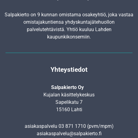
Salpakierto on 9 kunnan omistama osakeyhtiö, joka vastaa
omistajakuntiensa yhdyskunta­jätehuollon
palvelutehtävistä. Yhtiö kuuluu Lahden
kaupunkikonserniin.
Yhteystiedot
Salpakierto Oy
Kujalan käsittelykeskus
Sapelikatu 7
15160 Lahti
asiakaspalvelu
03 871 1710
(pvm/mpm)
asiakaspalvelu@salpakierto.fi