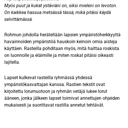
Myös puut ja kukat ystäviäni on, siksi mieleni on levoton.
On kaikkea hassua metsässä tässä, mikä pitäisi käydä
selvittämässä.
Rohmun johdolla herätellään lapsien ympäristöherkkyyttä
havainnoiden ympäristöä hauskoin keinoin omia aisteja
käyttäen. Rasteilla pohditaan myös, mitä haittaa roskista
on luonnolle ja eläimille ja miten roskat pitäisi oikeasti
lajitella.
Lapset kulkevat rasteilla ryhmässä yhdessä
ympäristökasvattajan kanssa. Rastien tekstit ovat
kirjoitettu lorumuotoon ja ryhmän vetäjä lukee lorut
ääneen, jonka jälkeen lapset toimivat annettujen ohjeiden
mukaisesti ja suorittavat rastilla annetut tehtävät.