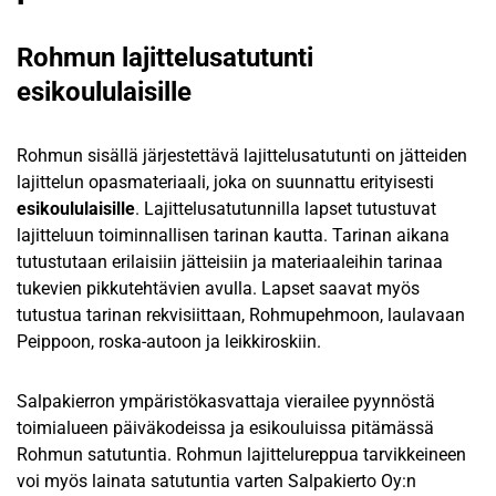
Rohmun lajittelusatutunti
esikoululaisille
Rohmun sisällä järjestettävä lajittelusatutunti on jätteiden
lajittelun opasmateriaali, joka on suunnattu erityisesti
esikoululaisille
. Lajittelusatutunnilla lapset tutustuvat
lajitteluun toiminnallisen tarinan kautta. Tarinan aikana
tutustutaan erilaisiin jätteisiin ja materiaaleihin tarinaa
tukevien pikkutehtävien avulla. Lapset saavat myös
tutustua tarinan rekvisiittaan, Rohmupehmoon, laulavaan
Peippoon, roska-autoon ja leikkiroskiin.
Salpakierron ympäristökasvattaja vierailee pyynnöstä
toimialueen päiväkodeissa ja esikouluissa pitämässä
Rohmun satutuntia. Rohmun lajittelureppua tarvikkeineen
voi myös lainata satutuntia varten Salpakierto Oy:n