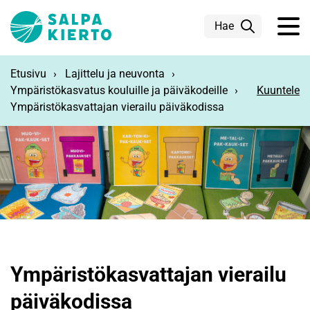
Siirry pääsisältöön
Hae
Etusivu
Lajittelu ja neuvonta
Ympäristökasvatus kouluille ja päiväkodeille
Kuuntele
Ympäristökasvattajan vierailu päiväkodissa
Ympäristökasvattajan vierailu
päiväkodissa