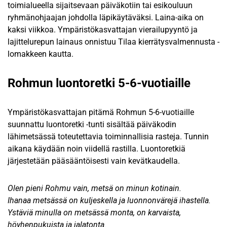
toimialueella sijaitsevaan päiväkotiin tai esikouluun
ryhmänohjaajan johdolla läpikäytäväksi. Laina-aika on
kaksi viikkoa. Ympäristökasvattajan vierailupyyntö ja
lajittelurepun lainaus onnistuu Tilaa kierrätysvalmennusta -
lomakkeen kautta.
Rohmun luontoretki 5-6-vuotiaille
Ympäristökasvattajan pitämä Rohmun 5-6-vuotiaille
suunnattu luontoretki -tunti sisältää päiväkodin
lähimetsässä toteutettavia toiminnallisia rasteja. Tunnin
aikana käydään noin viidellä rastilla. Luontoretkiä
järjestetään pääsääntöisesti vain kevätkaudella.
Olen pieni Rohmu vain, metsä on minun kotinain.
Ihanaa metsässä on kuljeskella ja luonnonvärejä ihastella.
Ystäviä minulla on metsässä monta, on karvaista,
höyhenpukuista ja jalatonta.