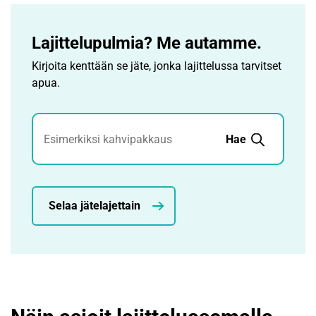
Lajittelupulmia? Me autamme.
Kirjoita kenttään se jäte, jonka lajittelussa tarvitset
apua.
Jätehaku
Hae
Selaa jätelajettain