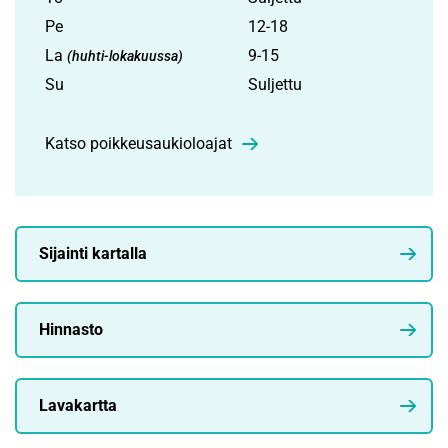
Pe
12-18
La
9-15
(huhti-lokakuussa)
Su
Suljettu
Katso poikkeusaukioloajat
Sijainti kartalla
Hinnasto
Lavakartta