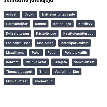
Asbesti
Betoni
Erityis­käsiteltävä jäte
Haravointijäte
Kannot
Kattohuopa
Kipsilevy
Kyllästetty puu
Käsitelty puu
Käsittelemätön puu
Lasi­pakkaukset
Maa-aines
Metalli­pakkaukset
Metalliromu
Pahvi
Paperi
Poisto­tekstiilit
Renkaat
Risut ja oksat
Sekajäte
Sähkölaitteet
Tietosuoja­paperi
Tiilet
Vaarallinen jäte
Muovituotteet
Huonekalut