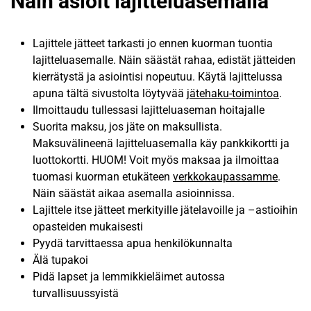
Näin asioit lajitteluasemalla
Lajittele jätteet tarkasti jo ennen kuorman tuontia
lajitteluasemalle. Näin säästät rahaa, edistät jätteiden
kierrätystä ja asiointisi nopeutuu. Käytä lajittelussa
apuna tältä sivustolta löytyvää
jätehaku-toimintoa
.
Ilmoittaudu tullessasi lajitteluaseman hoitajalle
Suorita maksu, jos jäte on maksullista.
Maksuvälineenä lajitteluasemalla käy pankkikortti ja
luottokortti. HUOM! Voit myös maksaa ja ilmoittaa
tuomasi kuorman etukäteen
verkkokaupassamme
.
Näin säästät aikaa asemalla asioinnissa.
Lajittele itse jätteet merkityille jätelavoille ja –astioihin
opasteiden mukaisesti
Pyydä tarvittaessa apua henkilökunnalta
Älä tupakoi
Pidä lapset ja lemmikkieläimet autossa
turvallisuussyistä