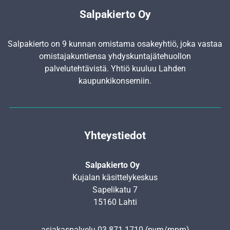
Salpakierto Oy
Salpakierto on 9 kunnan omistama osakeyhtiö, joka vastaa
omistajakuntiensa yhdyskunta­jätehuollon
palvelutehtävistä. Yhtiö kuuluu Lahden
kaupunkikonserniin.
Yhteystiedot
Salpakierto Oy
Kujalan käsittelykeskus
Sapelikatu 7
15160 Lahti
asiakaspalvelu
03 871 1710
(pvm/mpm)