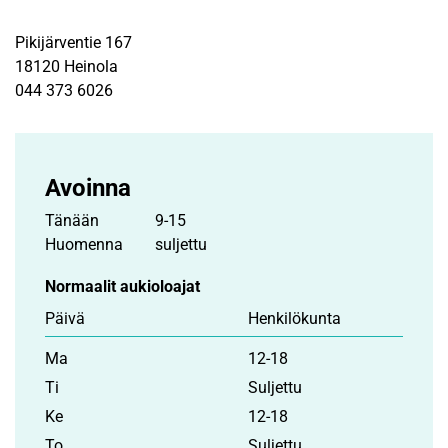
Pikijärventie 167
18120 Heinola
044 373 6026
Avoinna
Tänään
9-15
Huomenna
suljettu
Normaalit aukioloajat
Päivä
Henkilö­kunta
Ma
12-18
Ti
Suljettu
Ke
12-18
To
Suljettu