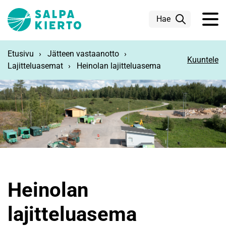
Siirry pääsisältöön
Hae
Etusivu
Jätteen vastaanotto
Kuuntele
Lajitteluasemat
Heinolan lajitteluasema
Heinolan
lajitteluasema