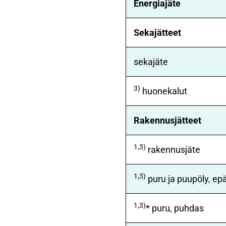
Energiajäte
Sekajätteet
sekajäte
3)
huonekalut
Rakennusjätteet
1,3)
rakennusjäte
1,3)
puru ja puupöly, e
1,3)
* puru, puhdas