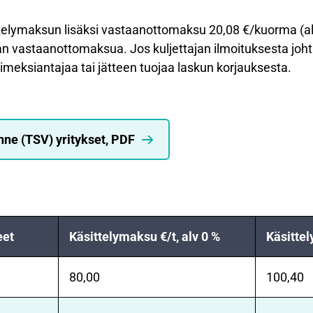
telymaksun lisäksi vastaanottomaksu 20,08 €/kuorma (alv
man vastaanottomaksua. Jos kuljettajan ilmoituksesta joh
imeksiantajaa tai jätteen tuojaa laskun korjauksesta.
nne (TSV) yritykset, PDF
eet
Käsittelymaksu €/t, alv 0 %
Käsittel
80,00
100,40