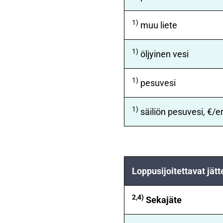
1)
muu liete
1)
öljyinen vesi
1)
pesuvesi
1)
säiliön pesuvesi, €/e
Loppusijoitettavat jätt
2,4)
Sekajäte