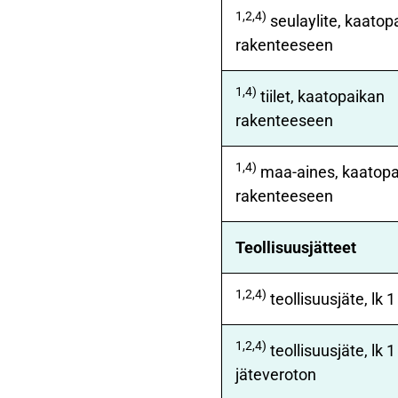
1,2,4)
seulaylite, kaatop
rakenteeseen
1,4)
tiilet, kaatopaikan
rakenteeseen
1,4)
maa-aines, kaatopa
rakenteeseen
Teollisuusjätteet
1,2,4)
teollisuusjäte, lk 1
1,2,4)
teollisuusjäte, lk 1
jäteveroton