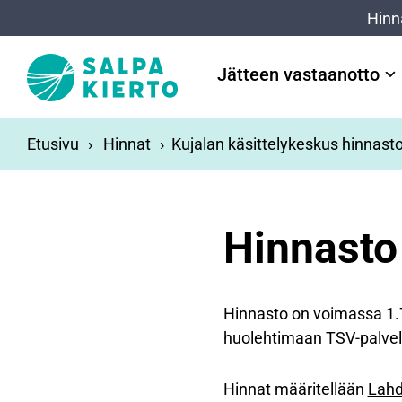
Siirry pääsisältöön
Hinn
Jätteen vastaanotto
Etusivu
Hinnat
Kujalan käsittelykeskus hinnasto
Hinnasto 
Hinnasto on voimassa 1.7.
huolehtimaan TSV-palvelun
Hinnat määritellään
Lahd