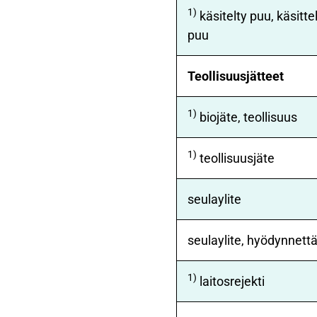
1)
käsitelty puu, käsitt
puu
Teollisuusjätteet
1)
biojäte, teollisuus
1)
teollisuusjäte
seulaylite
seulaylite, hyödynnett
1)
laitosrejekti