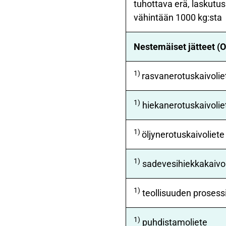
tuhottava erä, laskutus
vähintään 1000 kg:sta
Nestemäiset jätteet (O
1)
rasvanerotuskaivolie
1)
hiekanerotuskaivolie
1)
öljynerotuskaivoliete
1)
sadevesihiekkakaivol
1)
teollisuuden prosessi
1)
puhdistamoliete