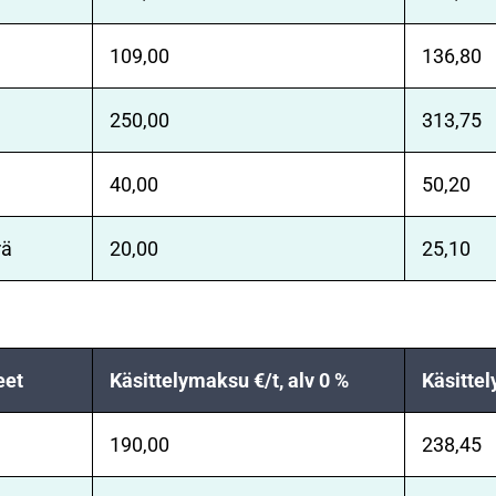
109,00
136,80
250,00
313,75
40,00
50,20
rä
20,00
25,10
eet
Käsittelymaksu €/t, alv 0 %
Käsittel
190,00
238,45