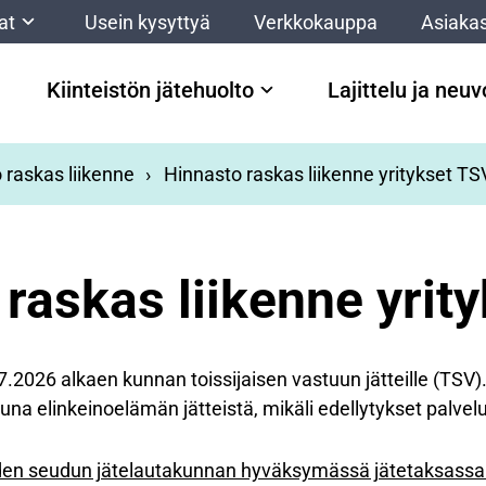
at
Usein kysyttyä
Verkkokauppa
Asiakas
Kiinteistön jätehuolto
Lajittelu ja neu
 raskas liikenne
Hinnasto raskas liikenne yritykset TS
raskas liikenne yrit
2026 alkaen kunnan toissijaisen vastuun jätteille (TSV).
a elinkeinoelämän jätteistä, mikäli edellytykset palvelu
en seudun jätelautakunnan hyväksymässä jätetaksassa