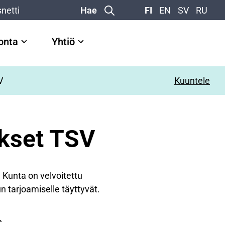
netti
Hae
FI
EN
SV
RU
vonta
Yhtiö
V
Kuuntele
ykset TSV
 Kunta on velvoitettu
n tarjoamiselle täyttyvät.
.