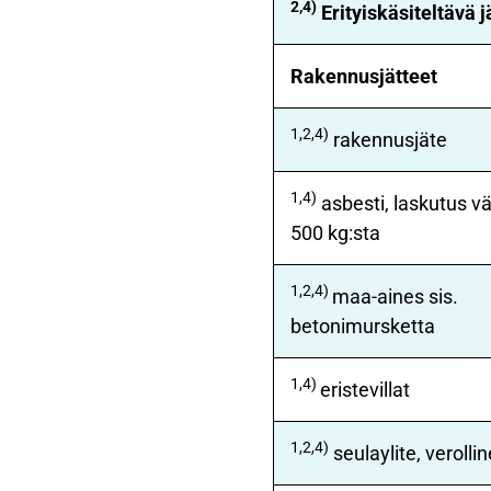
2,4)
Erityiskäsiteltävä j
Rakennusjätteet
1,2,4)
rakennusjäte
1,4)
asbesti, laskutus v
500 kg:sta
1,2,4)
maa-aines sis.
betonimursketta
1,4)
eristevillat
1,2,4)
seulaylite, verolli