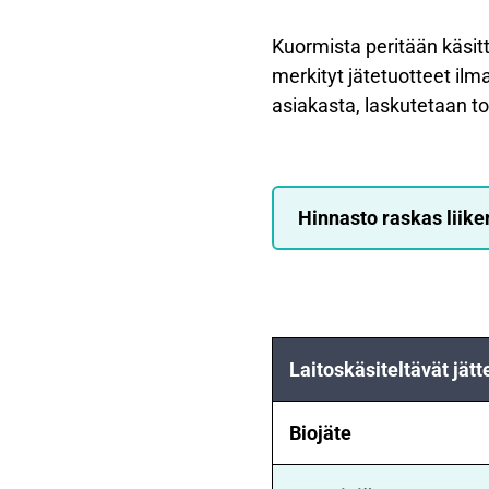
Kuormista peritään käsit
merkityt jätetuotteet il
asiakasta, laskutetaan to
Hinnasto raskas liike
Laitoskäsiteltävät jätt
Biojäte