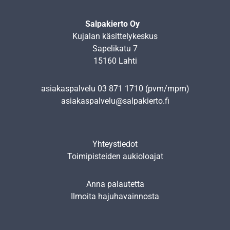
Salpakierto Oy
Kujalan käsittelykeskus
Sapelikatu 7
15160 Lahti
asiakaspalvelu
03 871 1710
(pvm/mpm)
asiakaspalvelu@salpakierto.fi
Yhteystiedot
Toimipisteiden aukioloajat
Anna palautetta
Ilmoita hajuhavainnosta