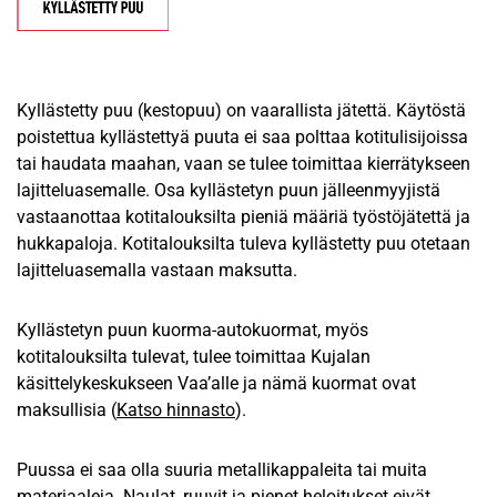
Kyllästetty puu (kestopuu) on vaarallista jätettä. Käytöstä
poistettua kyllästettyä puuta ei saa polttaa kotitulisijoissa
tai haudata maahan, vaan se tulee toimittaa kierrätykseen
lajitteluasemalle. Osa kyllästetyn puun jälleenmyyjistä
vastaanottaa kotitalouksilta pieniä määriä työstöjätettä ja
hukkapaloja. Kotitalouksilta tuleva kyllästetty puu otetaan
lajitteluasemalla vastaan maksutta.
Kyllästetyn puun kuorma-autokuormat, myös
kotitalouksilta tulevat, tulee toimittaa Kujalan
käsittelykeskukseen Vaa’alle ja nämä kuormat ovat
maksullisia (
Katso hinnasto
).
Puussa ei saa olla suuria metallikappaleita tai muita
materiaaleja. Naulat, ruuvit ja pienet heloitukset eivät