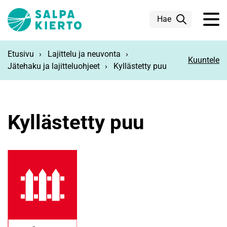
Siirry pääsisältöön
Hae
Etusivu
Lajittelu ja neuvonta
Kuuntele
Jätehaku ja lajitteluohjeet
Kyllästetty puu
Kyllästetty puu