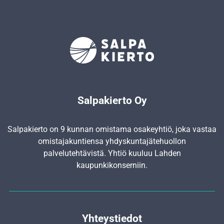
Salpakierto Oy
Salpakierto on 9 kunnan omistama osakeyhtiö, joka vastaa
omistajakuntiensa yhdyskunta­jätehuollon
palvelutehtävistä. Yhtiö kuuluu Lahden
kaupunkikonserniin.
Yhteystiedot