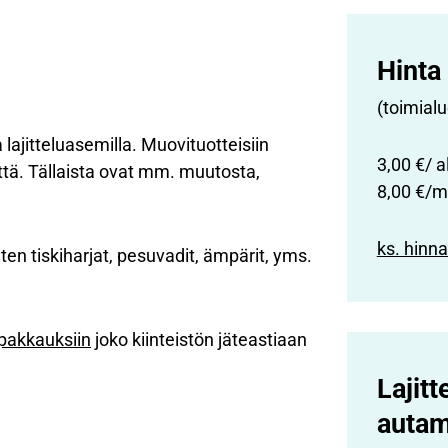
Hinta 
(toimialu
lajitteluasemilla. Muovituotteisiin
3,00 €/ a
että. Tällaista ovat mm. muutosta,
8,00 €/m
ks. hinn
en tiskiharjat, pesuvadit, ämpärit, yms.
pakkauksiin
joko kiinteistön jäteastiaan
Lajit
auta