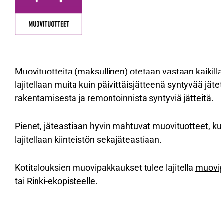
Muovituotteita (maksullinen) otetaan vastaan kaikilla 
lajitellaan muita kuin päivittäisjätteenä syntyvää jät
rakentamisesta ja remontoinnista syntyviä jätteitä.
Pienet, jäteastiaan hyvin mahtuvat muovituotteet, kut
lajitellaan kiinteistön sekajäteastiaan.
Kotitalouksien muovipakkaukset tulee lajitella
muovi
tai Rinki-ekopisteelle.