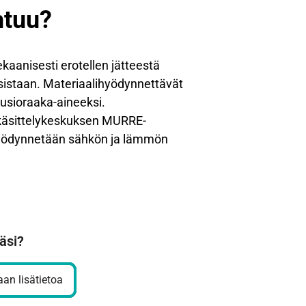
htuu?
ekaanisesti erotellen jätteestä
sistaan. Materiaalihyödynnettävät
usioraaka-aineeksi.
käsittelykeskuksen MURRE-
 hyödynnetään sähkön ja lämmön
äsi?
an lisätietoa