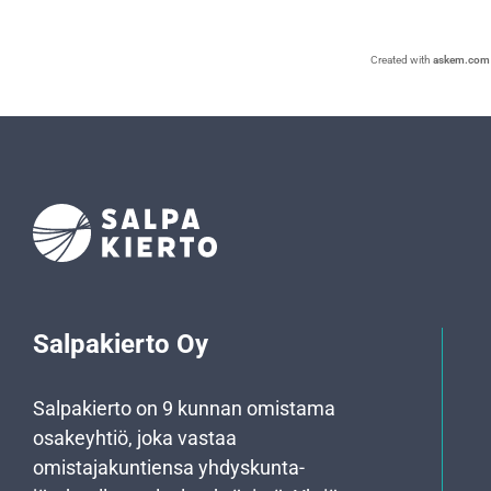
Created with
askem.com
Salpakierto Oy
Salpakierto on 9 kunnan omistama
osakeyhtiö, joka vastaa
omistajakuntiensa yhdyskunta­