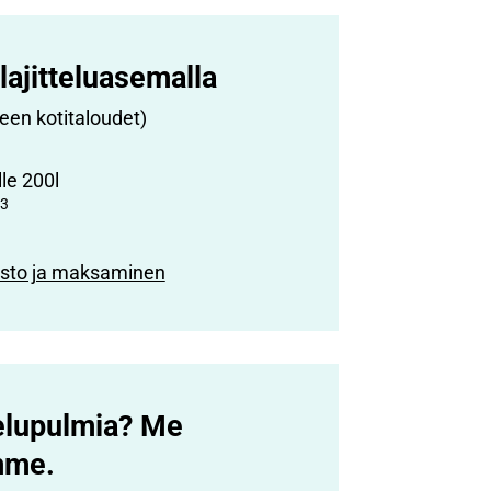
lajitteluasemalla
een kotitaloudet)
lle 200l
3
asto ja maksaminen
telupulmia? Me
mme.