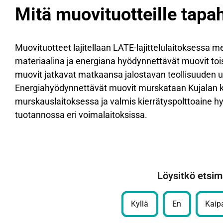
Mitä muovituotteille tapa
Muovituotteet lajitellaan LATE-lajittelulaitoksessa m
materiaalina ja energiana hyödynnettävät muovit toi
muovit jatkavat matkaansa jalostavan teollisuuden u
Energiahyödynnettävät muovit murskataan Kujalan 
murskauslaitoksessa ja valmis kierrätyspolttoaine
tuotannossa eri voimalaitoksissa.
Löysitkö etsim
Kyllä
En
Kaipa