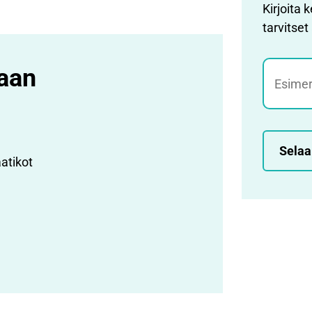
Kirjoita 
tarvitset
Jätehak
laan
Selaa 
atikot