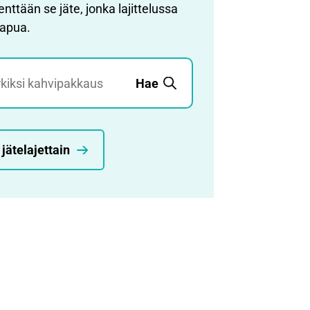
kenttään se jäte, jonka lajittelussa
 apua.
u
Hae
jätelajettain