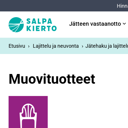
Siirry pääsisältöön
Hinn
Jätteen vastaanotto
Etusivu
Lajittelu ja neuvonta
Jätehaku ja lajitte
Muovituotteet