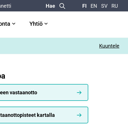
netti
Hae
FI
EN
SV
RU
vonta
Yhtiö
Kuuntele
oa
teen vastaanotto
taanottopisteet kartalla