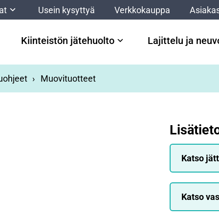
at
Usein kysyttyä
Verkkokauppa
Asiakas
Kiinteistön jätehuolto
Lajittelu ja neu
luohjeet
Muovituotteet
Lisätiet
Katso jät
Katso vas