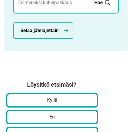
Hae
Selaa jätelajettain
Löysitkö etsimäsi?
Kyllä
En