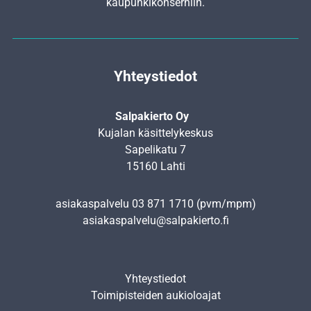
kaupunkikonserniin.
Yhteystiedot
Salpakierto Oy
Kujalan käsittelykeskus
Sapelikatu 7
15160 Lahti
asiakaspalvelu
03 871 1710
(pvm/mpm)
asiakaspalvelu@salpakierto.fi
Yhteystiedot
Toimipisteiden aukioloajat