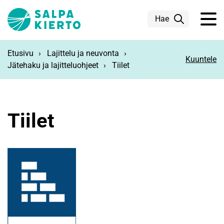
Siirry pääsisältöön
Hae
Etusivu
Lajittelu ja neuvonta
Kuuntele
Jätehaku ja lajitteluohjeet
Tiilet
Tiilet