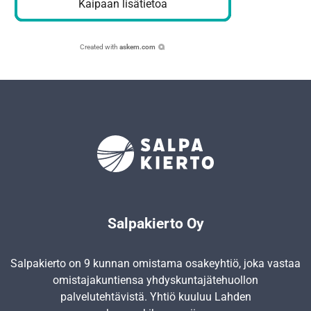
Kaipaan lisätietoa
Created with
askem.com
Salpakierto Oy
Salpakierto on 9 kunnan omistama osakeyhtiö, joka vastaa
omistajakuntiensa yhdyskunta­jätehuollon
palvelutehtävistä. Yhtiö kuuluu Lahden