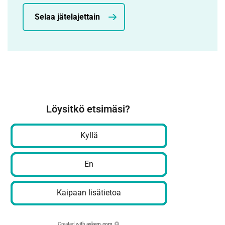
Selaa jätelajettain
Löysitkö etsimäsi?
Kyllä
En
Kaipaan lisätietoa
Created with
askem.com