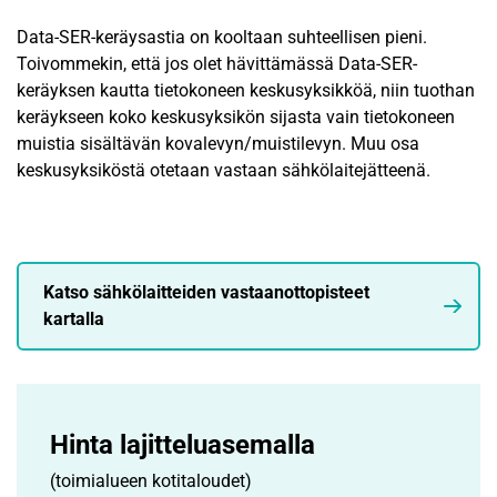
Data-SER-keräysastia on kooltaan suhteellisen pieni.
Toivommekin, että jos olet hävittämässä Data-SER-
keräyksen kautta tietokoneen keskusyksikköä, niin tuothan
keräykseen koko keskusyksikön sijasta vain tietokoneen
muistia sisältävän kovalevyn/muistilevyn. Muu osa
keskusyksiköstä otetaan vastaan sähkölaitejätteenä.
Katso sähkölaitteiden vastaanottopisteet
kartalla
Hinta lajittelu­asemalla
(toimialueen kotitaloudet)