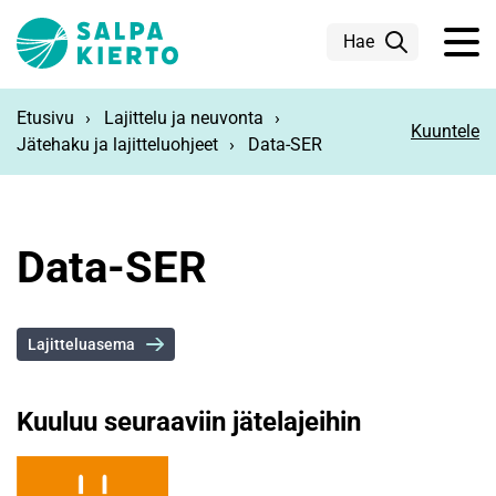
Siirry pääsisältöön
Hae
Etusivu
Lajittelu ja neuvonta
Kuuntele
Jätehaku ja lajitteluohjeet
Data-SER
Data-SER
Lajitteluasema
Kuuluu seuraaviin jätelajeihin