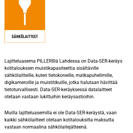
Lajitteluasema PILLERIllä Lahdessa on Data-SER-keräys
kotitalouksien muistikapasiteettia sisältäville
sähkölaitteille, kuten tietokoneille, matkapuhelimille,
digikameroille ja muistitikuille, jotka halutaan hävittää
tietoturvallisesti. Data-SER-keräyksessä datalaitteet
otetaan vastaan lukittuihin keräysastioihin.
Muilla lajitteluasemilla ei ole Data-SER-keräystä, vaan
kaikki sähkölaitteet otetaan kotitalouksilta maksutta
vastaan normaalina sähkölaitejätteenä.