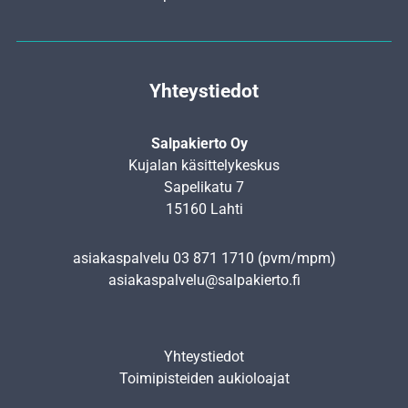
Yhteystiedot
Salpakierto Oy
Kujalan käsittelykeskus
Sapelikatu 7
15160 Lahti
asiakaspalvelu
03 871 1710
(pvm/mpm)
asiakaspalvelu@salpakierto.fi
Yhteystiedot
Toimipisteiden aukioloajat