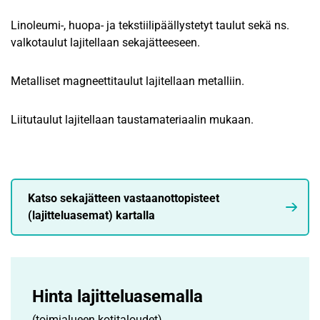
Linoleumi-, huopa- ja tekstiilipäällystetyt taulut sekä ns.
valkotaulut lajitellaan sekajätteeseen.
Metalliset magneettitaulut lajitellaan metalliin.
Liitutaulut lajitellaan taustamateriaalin mukaan.
Katso sekajätteen vastaanottopisteet
(lajitteluasemat) kartalla
Hinta lajittelu­asemalla
(toimialueen kotitaloudet)