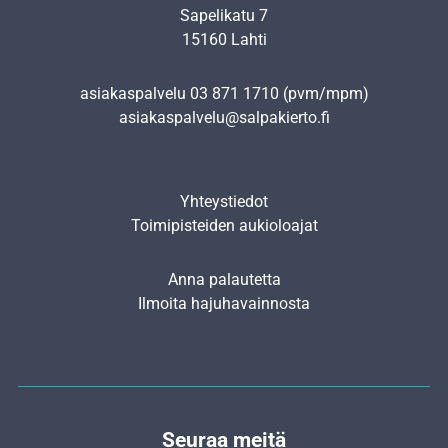
Sapelikatu 7
15160 Lahti
asiakaspalvelu
03 871 1710
(pvm/mpm)
asiakaspalvelu@salpakierto.fi
Yhteystiedot
Toimipisteiden aukioloajat
Anna palautetta
Ilmoita hajuhavainnosta
Seuraa meitä