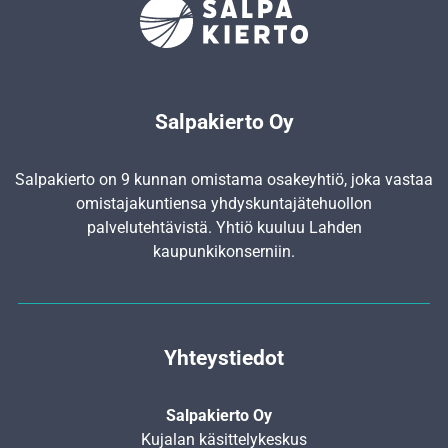
Salpakierto Oy
Salpakierto on 9 kunnan omistama osakeyhtiö, joka vastaa
omistajakuntiensa yhdyskunta­jätehuollon
palvelutehtävistä. Yhtiö kuuluu Lahden
kaupunkikonserniin.
Yhteystiedot
Salpakierto Oy
Kujalan käsittelykeskus