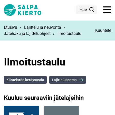
Siirry pääsisältöön
Hae
Etusivu
Lajittelu ja neuvonta
Kuuntele
Jätehaku ja lajitteluohjeet
Ilmoitustaulu
Ilmoitustaulu
Kiinteistön keräysastia
Lajitteluasema
Kuuluu seuraaviin jätelajeihin