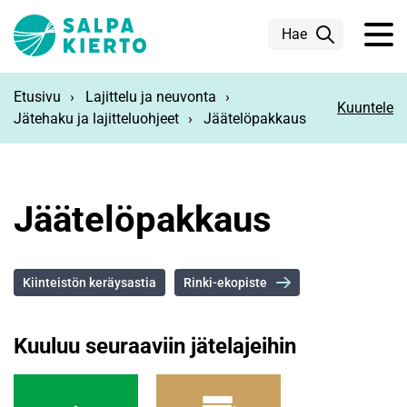
Siirry pääsisältöön
Hae
Etusivu
Lajittelu ja neuvonta
Kuuntele
Jätehaku ja lajitteluohjeet
Jäätelöpakkaus
Jäätelöpakkaus
Kiinteistön keräysastia
Rinki-ekopiste
Kuuluu seuraaviin jätelajeihin