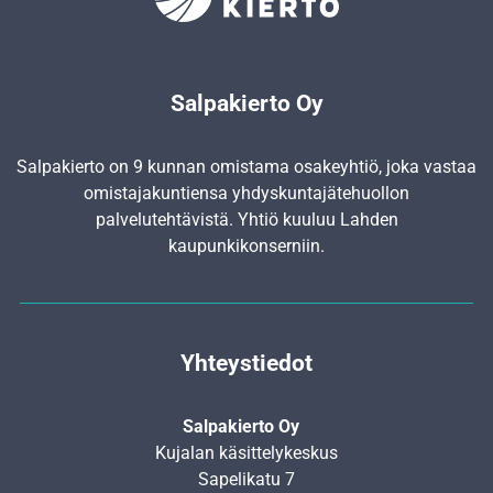
Salpakierto Oy
Salpakierto on 9 kunnan omistama osakeyhtiö, joka vastaa
omistajakuntiensa yhdyskunta­jätehuollon
palvelutehtävistä. Yhtiö kuuluu Lahden
kaupunkikonserniin.
Yhteystiedot
Salpakierto Oy
Kujalan käsittelykeskus
Sapelikatu 7