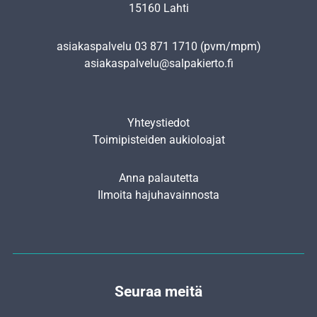
15160 Lahti
asiakaspalvelu
03 871 1710
(pvm/mpm)
asiakaspalvelu@salpakierto.fi
Yhteystiedot
Toimipisteiden aukioloajat
Anna palautetta
Ilmoita hajuhavainnosta
Seuraa meitä