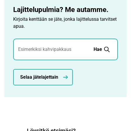
Lajittelupulmia? Me autamme.
Kirjoita kenttään se jäte, jonka lajittelussa tarvitset
apua.
Jätehaku
Hae
Selaa jätelajettain
Löysitkö etsimäsi?