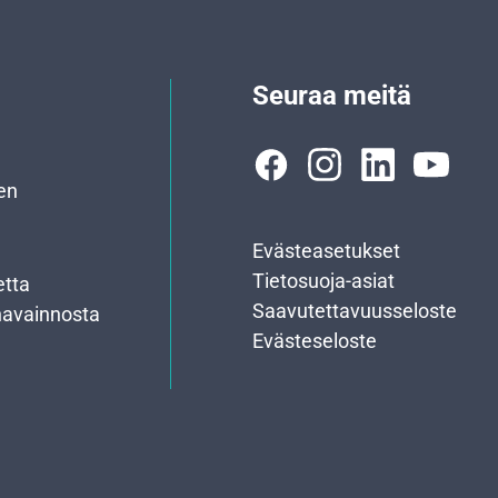
Seuraa meitä
en
Evästeasetukset
Tietosuoja-asiat
etta
Saavutettavuusseloste
havainnosta
Evästeseloste