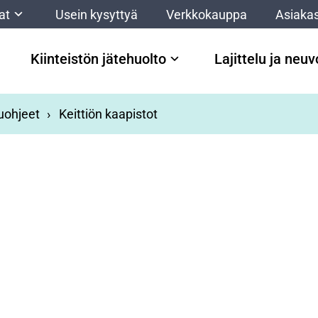
at
Usein kysyttyä
Verkkokauppa
Asiakas
Kiinteistön jätehuolto
Lajittelu ja neu
luohjeet
Keittiön kaapistot