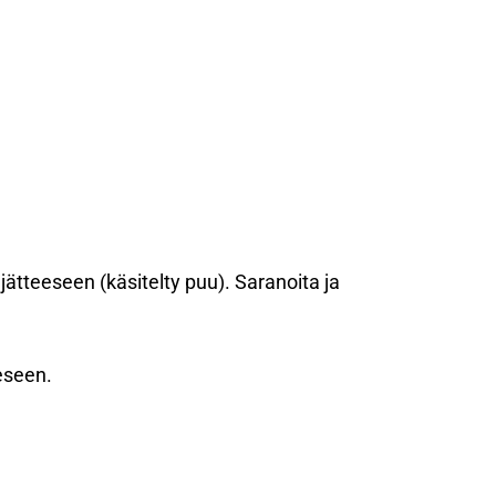
ujätteeseen (käsitelty puu). Saranoita ja
eeseen.