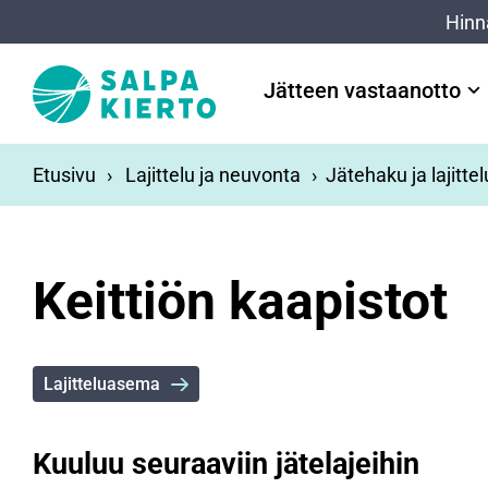
Siirry pääsisältöön
Hinn
Jätteen vastaanotto
Etusivu
Lajittelu ja neuvonta
Jätehaku ja lajitte
Keittiön kaapistot
Lajitteluasema
Kuuluu seuraaviin jätelajeihin