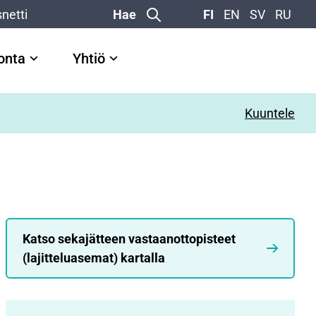
netti
Hae
FI
EN
SV
RU
vonta
Yhtiö
Kuuntele
Katso sekajätteen vastaanottopisteet
(lajitteluasemat) kartalla