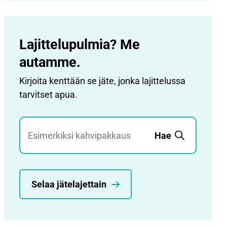
Lajittelupulmia? Me
autamme.
Kirjoita kenttään se jäte, jonka lajittelussa
tarvitset apua.
Jätehaku
Hae
Selaa jätelajettain