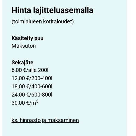
Hinta lajittelu­asemalla
(toimialueen kotitaloudet)
Käsitelty puu
Maksuton
Sekajäte
6,00 €/alle 200l
12,00 €/200-400l
18,00 €/400-600l
24,00 €/600-800l
3
30,00 €/m
ks. hinnasto ja maksaminen