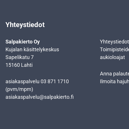
Yhteystiedot
Salpakierto Oy
Yhteystiedot
Kujalan käsittelykeskus
Toimipisteid
Sapelikatu 7
aukioloajat
15160 Lahti
Anna palaut
asiakaspalvelu
03 871 1710
Ilmoita haju
(pvm/mpm)
asiakaspalvelu@salpakierto.fi