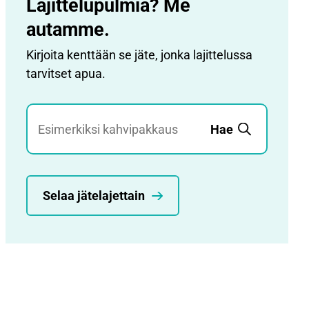
Lajittelupulmia? Me
autamme.
Kirjoita kenttään se jäte, jonka lajittelussa
tarvitset apua.
Jätehaku
Hae
Selaa jätelajettain