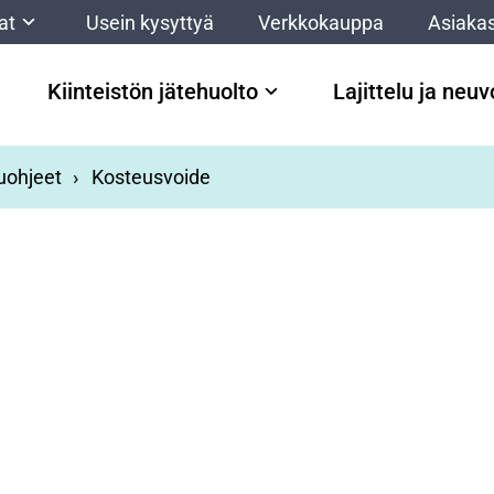
at
Usein kysyttyä
Verkkokauppa
Asiakas
Kiinteistön jätehuolto
Lajittelu ja neu
luohjeet
Kosteusvoide