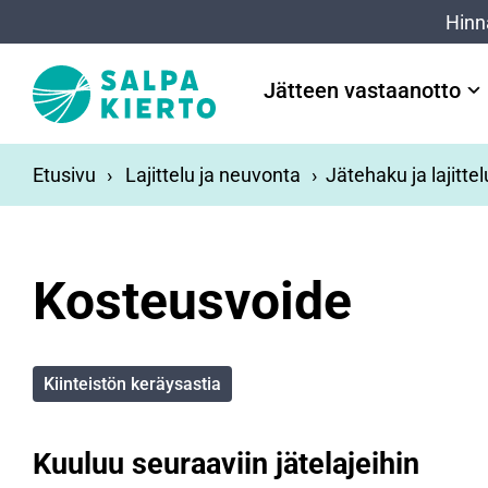
Siirry pääsisältöön
Hinn
Jätteen vastaanotto
Etusivu
Lajittelu ja neuvonta
Jätehaku ja lajitte
Kosteusvoide
Kiinteistön keräysastia
Kuuluu seuraaviin jätelajeihin