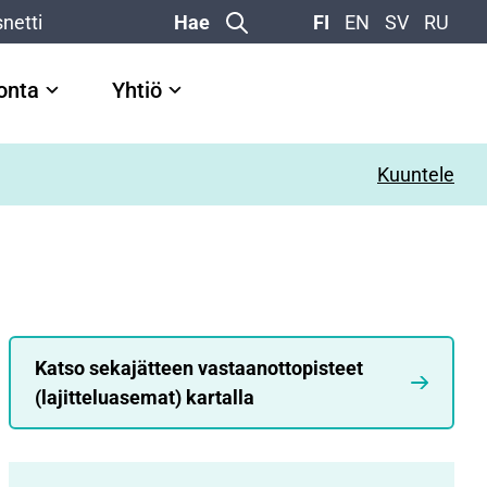
netti
Hae
FI
EN
SV
RU
vonta
Yhtiö
Kuuntele
Katso sekajätteen vastaanottopisteet
(lajitteluasemat) kartalla