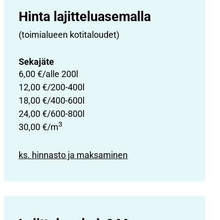
Hinta lajittelu­asemalla
(toimialueen kotitaloudet)
Sekajäte
6,00 €/alle 200l
12,00 €/200-400l
18,00 €/400-600l
24,00 €/600-800l
3
30,00 €/m
ks. hinnasto ja maksaminen