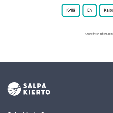
Kyllä
En
Kaipa
Created with
askem.com