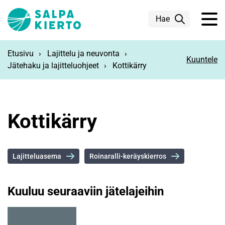
Siirry pääsisältöön
Hae
Etusivu
Lajittelu ja neuvonta
Kuuntele
Jätehaku ja lajitteluohjeet
Kottikärry
Kottikärry
Lajitteluasema
Roinaralli-keräyskierros
Kuuluu seuraaviin jätelajeihin