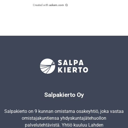
Created with
askem.com
Salpakierto Oy
Salpakierto on 9 kunnan omistama osakeyhtiö, joka vastaa
omistajakuntiensa yhdyskunta­jätehuollon
palvelutehtävistä. Yhtiö kuuluu Lahden