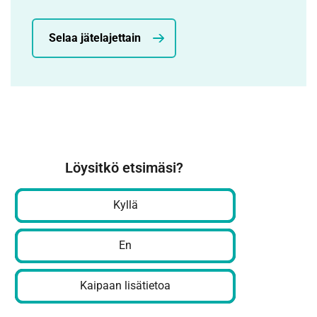
Selaa jätelajettain
Löysitkö etsimäsi?
Kyllä
En
Kaipaan lisätietoa