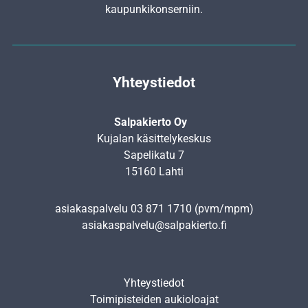
kaupunkikonserniin.
Yhteystiedot
Salpakierto Oy
Kujalan käsittelykeskus
Sapelikatu 7
15160 Lahti
asiakaspalvelu
03 871 1710
(pvm/mpm)
asiakaspalvelu@salpakierto.fi
Yhteystiedot
Toimipisteiden aukioloajat