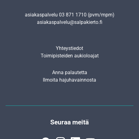
asiakaspalvelu
03 871 1710
(pvm/mpm)
asiakaspalvelu@salpakierto.fi
Yhteystiedot
Toimipisteiden aukioloajat
Anna palautetta
Ilmoita hajuhavainnosta
Seuraa meitä