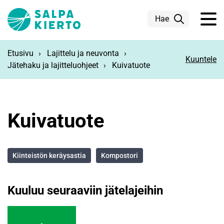
Siirry pääsisältöön
Hae
Etusivu
Lajittelu ja neuvonta
Kuuntele
Jätehaku ja lajitteluohjeet
Kuivatuote
Kuivatuote
Kiinteistön keräysastia
Kompostori
Kuuluu seuraaviin jätelajeihin