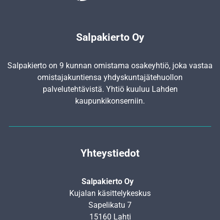
Salpakierto Oy
Salpakierto on 9 kunnan omistama osakeyhtiö, joka vastaa
omistajakuntiensa yhdyskunta­jätehuollon
palvelutehtävistä. Yhtiö kuuluu Lahden
kaupunkikonserniin.
Yhteystiedot
Salpakierto Oy
Kujalan käsittelykeskus
Sapelikatu 7
15160 Lahti