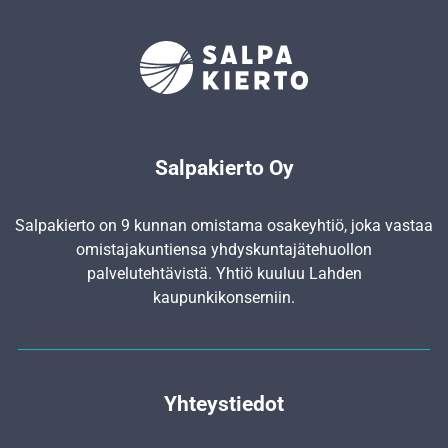
Salpakierto Oy
Salpakierto on 9 kunnan omistama osakeyhtiö, joka vastaa
omistajakuntiensa yhdyskunta­jätehuollon
palvelutehtävistä. Yhtiö kuuluu Lahden
kaupunkikonserniin.
Yhteystiedot