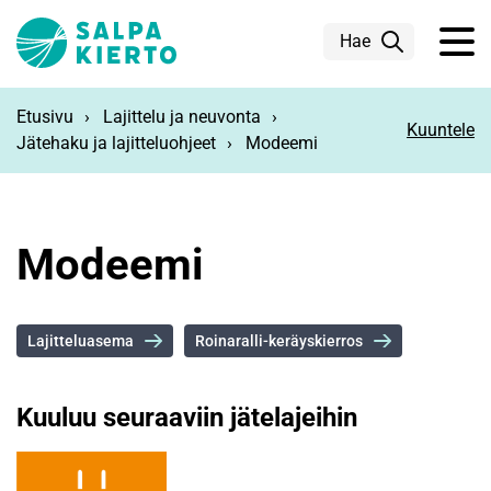
Siirry pääsisältöön
Hae
Etusivu
Lajittelu ja neuvonta
Kuuntele
Jätehaku ja lajitteluohjeet
Modeemi
Modeemi
Lajitteluasema
Roinaralli-keräyskierros
Kuuluu seuraaviin jätelajeihin