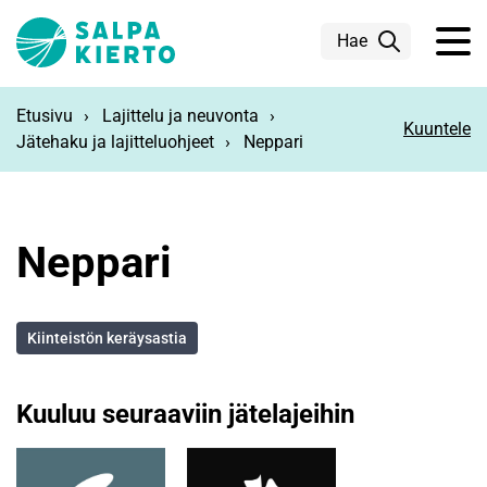
Siirry pääsisältöön
Hae
Etusivu
Lajittelu ja neuvonta
Kuuntele
Jätehaku ja lajitteluohjeet
Neppari
Neppari
Kiinteistön keräysastia
Kuuluu seuraaviin jätelajeihin