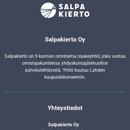
Salpakierto Oy
Salpakierto on 9 kunnan omistama osakeyhtiö, joka vastaa
omistajakuntiensa yhdyskunta­jätehuollon
palvelutehtävistä. Yhtiö kuuluu Lahden
kaupunkikonserniin.
Yhteystiedot
Salpakierto Oy