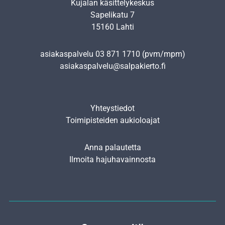
Kujalan käsittelykeskus
Sapelikatu 7
15160 Lahti
asiakaspalvelu
03 871 1710
(pvm/mpm)
asiakaspalvelu@salpakierto.fi
Yhteystiedot
Toimipisteiden aukioloajat
Anna palautetta
Ilmoita hajuhavainnosta