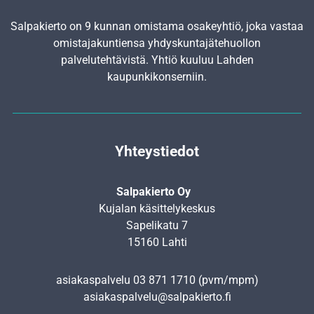
Salpakierto on 9 kunnan omistama osakeyhtiö, joka vastaa
omistajakuntiensa yhdyskunta­jätehuollon
palvelutehtävistä. Yhtiö kuuluu Lahden
kaupunkikonserniin.
Yhteystiedot
Salpakierto Oy
Kujalan käsittelykeskus
Sapelikatu 7
15160 Lahti
asiakaspalvelu
03 871 1710
(pvm/mpm)
asiakaspalvelu@salpakierto.fi