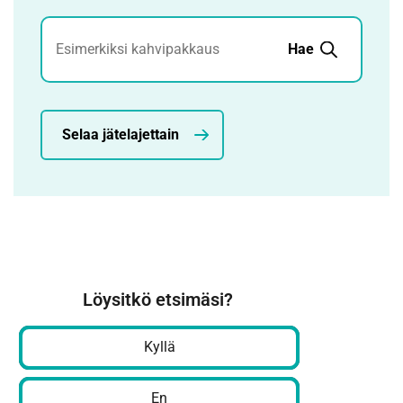
Jätehaku
Hae
Selaa jätelajettain
Löysitkö etsimäsi?
Kyllä
En