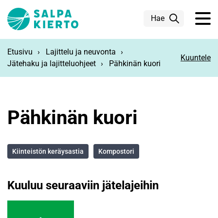
Siirry pääsisältöön
Hae
Etusivu
Lajittelu ja neuvonta
Kuuntele
Jätehaku ja lajitteluohjeet
Pähkinän kuori
Pähkinän kuori
Kiinteistön keräysastia
Kompostori
Kuuluu seuraaviin jätelajeihin