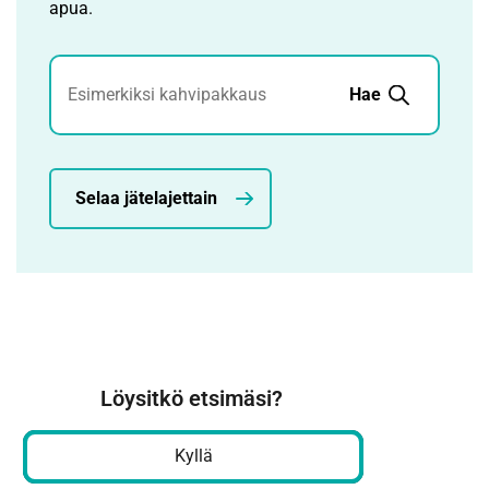
apua.
Jätehaku
Hae
Selaa jätelajettain
Löysitkö etsimäsi?
Kyllä