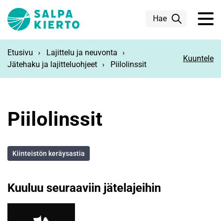
Siirry pääsisältöön
Hae
Etusivu
Lajittelu ja neuvonta
Kuuntele
Jätehaku ja lajitteluohjeet
Piilolinssit
Piilolinssit
Kiinteistön keräysastia
Kuuluu seuraaviin jätelajeihin