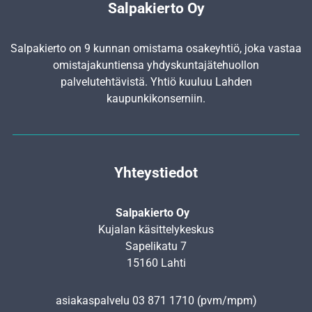
Salpakierto Oy
Salpakierto on 9 kunnan omistama osakeyhtiö, joka vastaa
omistajakuntiensa yhdyskunta­jätehuollon
palvelutehtävistä. Yhtiö kuuluu Lahden
kaupunkikonserniin.
Yhteystiedot
Salpakierto Oy
Kujalan käsittelykeskus
Sapelikatu 7
15160 Lahti
asiakaspalvelu
03 871 1710
(pvm/mpm)