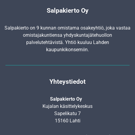
Salpakierto Oy
Salpakierto on 9 kunnan omistama osakeyhtiö, joka vastaa
omistajakuntiensa yhdyskunta­jätehuollon
palvelutehtävistä. Yhtiö kuuluu Lahden
kaupunkikonserniin.
Yhteystiedot
Salpakierto Oy
Kujalan käsittelykeskus
Sapelikatu 7
15160 Lahti