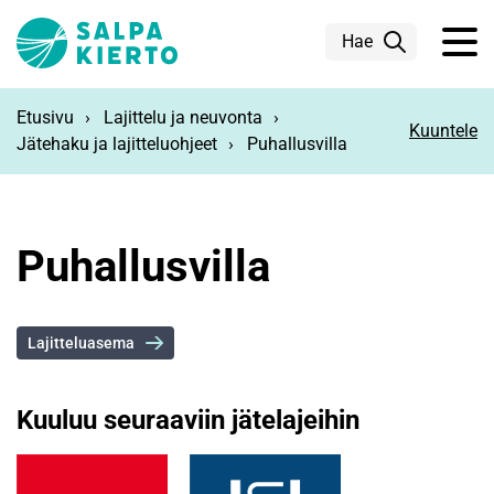
Siirry pääsisältöön
Hae
Etusivu
Lajittelu ja neuvonta
Kuuntele
Jätehaku ja lajitteluohjeet
Puhallusvilla
Puhallusvilla
Lajitteluasema
Kuuluu seuraaviin jätelajeihin