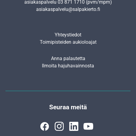
asiakaspalvelu
03 871 1710
(pvm/mpm)
asiakaspalvelu@salpakierto.fi
Yhteystiedot
Toimipisteiden aukioloajat
Anna palautetta
Ilmoita hajuhavainnosta
Seuraa meitä