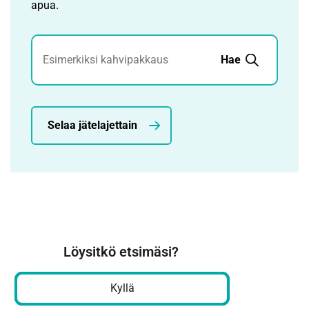
apua.
Jätehaku
Hae
Selaa jätelajettain
Löysitkö etsimäsi?
Kyllä