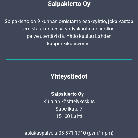
Salpakierto Oy
Salpakierto on 9 kunnan omistama osakeyhtiö, joka vastaa
omistajakuntiensa yhdyskunta­jätehuollon
palvelutehtävistä. Yhtiö kuuluu Lahden
kaupunkikonserniin.
Yhteystiedot
Salpakierto Oy
Kujalan käsittelykeskus
Sapelikatu 7
15160 Lahti
asiakaspalvelu
03 871 1710
(pvm/mpm)