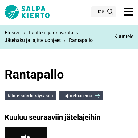
Siirry pääsisältöön
Hae
Etusivu
Lajittelu ja neuvonta
Kuuntele
Jätehaku ja lajitteluohjeet
Rantapallo
Rantapallo
Kiinteistön keräysastia
Lajitteluasema
Kuuluu seuraaviin jätelajeihin