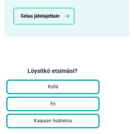
Selaa jätelajettain
Löysitkö etsimäsi?
Kyllä
En
Kaipaan lisätietoa