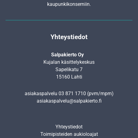
kaupunkikonserniin.
Yhteystiedot
Salpakierto Oy
Kujalan käsittelykeskus
Sapelikatu 7
15160 Lahti
asiakaspalvelu
03 871 1710
(pvm/mpm)
asiakaspalvelu@salpakierto.fi
Yhteystiedot
Toimipisteiden aukioloajat