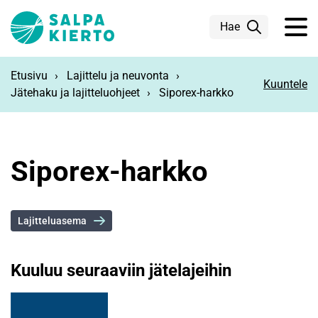
Siirry pääsisältöön
Hae
Etusivu
Lajittelu ja neuvonta
Kuuntele
Jätehaku ja lajitteluohjeet
Siporex-harkko
Siporex-harkko
Lajitteluasema
Kuuluu seuraaviin jätelajeihin