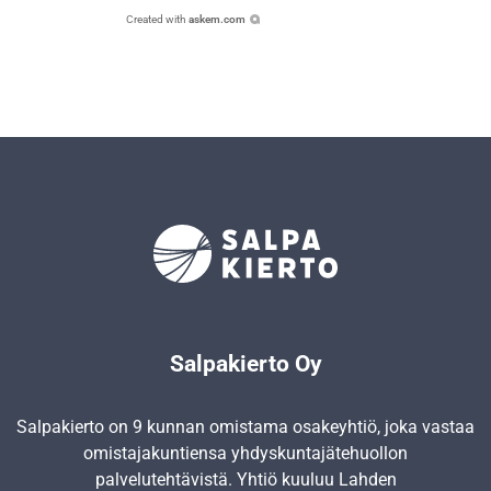
Created with
askem.com
Salpakierto Oy
Salpakierto on 9 kunnan omistama osakeyhtiö, joka vastaa
omistajakuntiensa yhdyskunta­jätehuollon
palvelutehtävistä. Yhtiö kuuluu Lahden