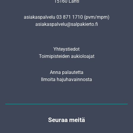
15160 Lahti
asiakaspalvelu
03 871 1710
(pvm/mpm)
asiakaspalvelu@salpakierto.fi
Yhteystiedot
Toimipisteiden aukioloajat
Anna palautetta
Ilmoita hajuhavainnosta
Seuraa meitä