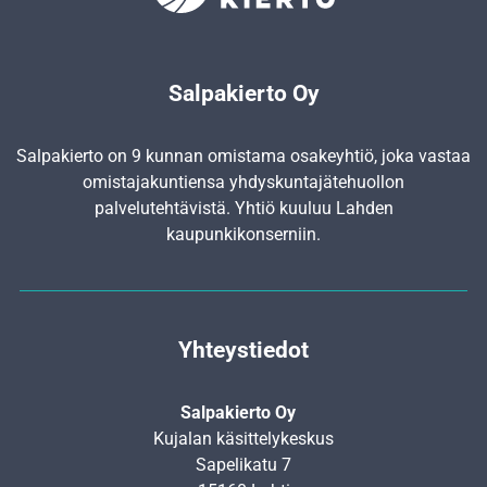
Salpakierto Oy
Salpakierto on 9 kunnan omistama osakeyhtiö, joka vastaa
omistajakuntiensa yhdyskunta­jätehuollon
palvelutehtävistä. Yhtiö kuuluu Lahden
kaupunkikonserniin.
Yhteystiedot
Salpakierto Oy
Kujalan käsittelykeskus
Sapelikatu 7