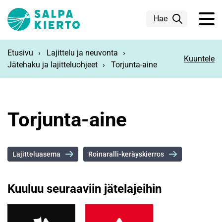
Siirry pääsisältöön
Hae
Etusivu
Lajittelu ja neuvonta
Kuuntele
Jätehaku ja lajitteluohjeet
Torjunta-aine
Torjunta-aine
Lajitteluasema
Roinaralli-keräyskierros
Kuuluu seuraaviin jätelajeihin