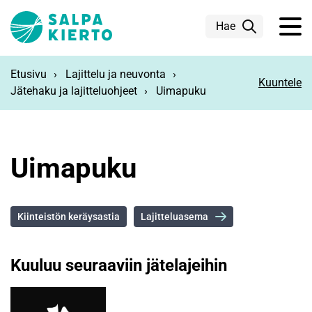
Siirry pääsisältöön
Hae
Etusivu
Lajittelu ja neuvonta
Kuuntele
Jätehaku ja lajitteluohjeet
Uimapuku
Uimapuku
Kiinteistön keräysastia
Lajitteluasema
Kuuluu seuraaviin jätelajeihin