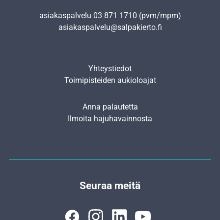
asiakaspalvelu
03 871 1710
(pvm/mpm)
asiakaspalvelu@salpakierto.fi
Yhteystiedot
Toimipisteiden aukioloajat
Anna palautetta
Ilmoita hajuhavainnosta
Seuraa meitä