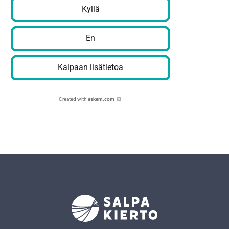
Kyllä
En
Kaipaan lisätietoa
Created with
askem.com