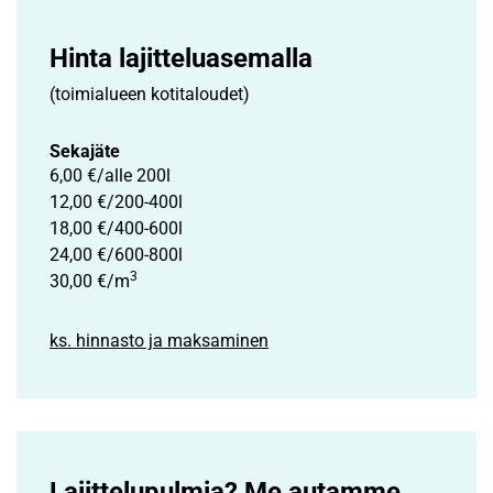
Hinta lajittelu­asemalla
(toimialueen kotitaloudet)
Sekajäte
6,00 €/alle 200l
12,00 €/200-400l
18,00 €/400-600l
24,00 €/600-800l
3
30,00 €/m
ks. hinnasto ja maksaminen
Lajittelupulmia? Me autamme.