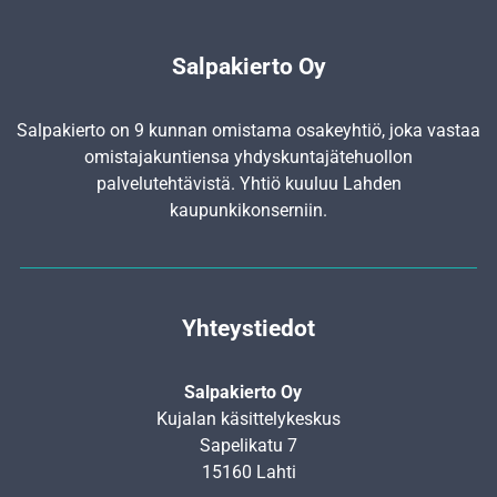
Salpakierto Oy
Salpakierto on 9 kunnan omistama osakeyhtiö, joka vastaa
omistajakuntiensa yhdyskunta­jätehuollon
palvelutehtävistä. Yhtiö kuuluu Lahden
kaupunkikonserniin.
Yhteystiedot
Salpakierto Oy
Kujalan käsittelykeskus
Sapelikatu 7
15160 Lahti