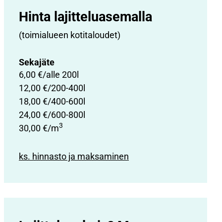
Hinta lajittelu­asemalla
(toimialueen kotitaloudet)
Sekajäte
6,00 €/alle 200l
12,00 €/200-400l
18,00 €/400-600l
24,00 €/600-800l
3
30,00 €/m
ks. hinnasto ja maksaminen