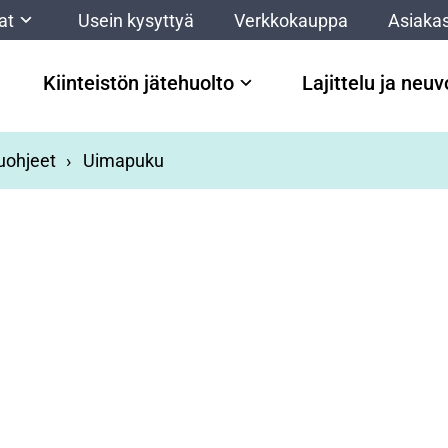
at
Usein kysyttyä
Verkkokauppa
Asiakas
Kiinteistön jätehuolto
Lajittelu ja neu
luohjeet
Uimapuku