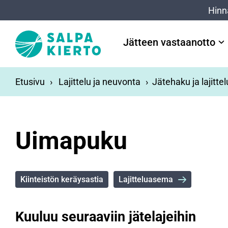
Siirry pääsisältöön
Hinn
Jätteen vastaanotto
Etusivu
Lajittelu ja neuvonta
Jätehaku ja lajitte
Uimapuku
Kiinteistön keräysastia
Lajitteluasema
Kuuluu seuraaviin jätelajeihin