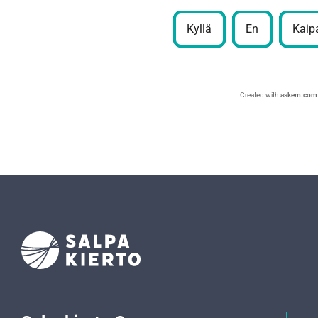
Kyllä
En
Kaipa
Created with
askem.com