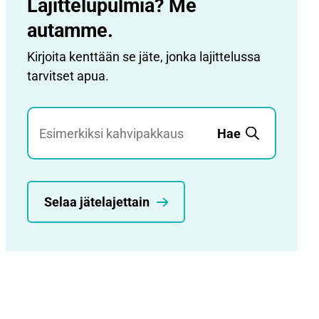
Lajittelupulmia? Me
autamme.
Kirjoita kenttään se jäte, jonka lajittelussa
tarvitset apua.
Jätehaku
Hae
Selaa jätelajettain