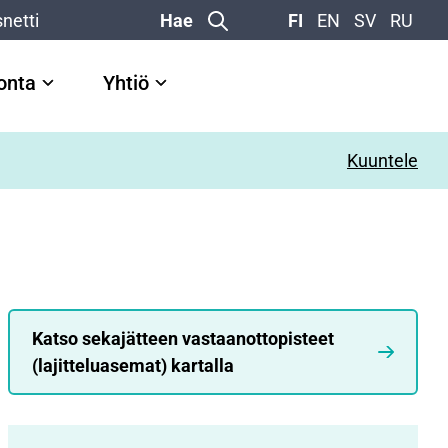
netti
Hae
FI
EN
SV
RU
vonta
Yhtiö
Kuuntele
Katso sekajätteen vastaanottopisteet
(lajitteluasemat) kartalla