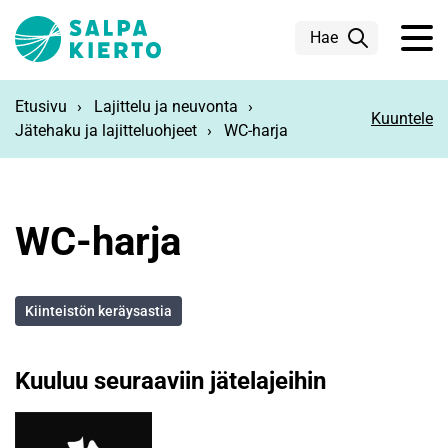
Siirry pääsisältöön
Hae
Etusivu
Lajittelu ja neuvonta
Kuuntele
Jätehaku ja lajitteluohjeet
WC-harja
WC-harja
Kiinteistön keräysastia
Kuuluu seuraaviin jätelajeihin