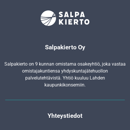
Salpakierto Oy
Salpakierto on 9 kunnan omistama osakeyhtiö, joka vastaa
omistajakuntiensa yhdyskunta­jätehuollon
palvelutehtävistä. Yhtiö kuuluu Lahden
kaupunkikonserniin.
Yhteystiedot