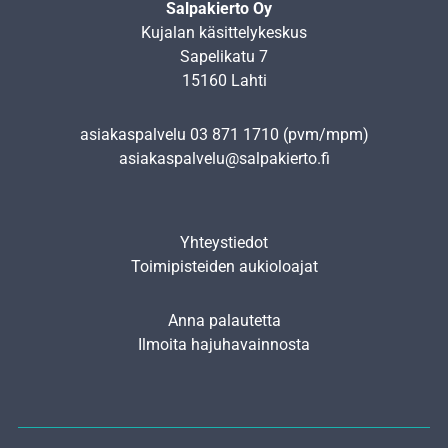
Salpakierto Oy
Kujalan käsittelykeskus
Sapelikatu 7
15160 Lahti
asiakaspalvelu
03 871 1710
(pvm/mpm)
asiakaspalvelu@salpakierto.fi
Yhteystiedot
Toimipisteiden aukioloajat
Anna palautetta
Ilmoita hajuhavainnosta