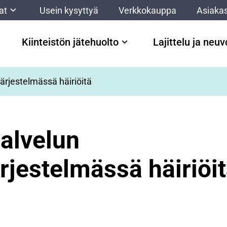
at
Usein kysyttyä
Verkkokauppa
Asiakas
Kiinteistön jätehuolto
Lajittelu ja neu
ärjestelmässä häiriöitä
alvelun
rjestelmässä häiriöi