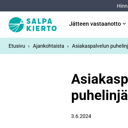
Siirry pääsisältöön
Hinn
Jätteen vastaanotto
Etusivu
Ajankohtaista
Asiakaspalvelun puhelinj
Asiakasp
puhelinjä
3.6.2024