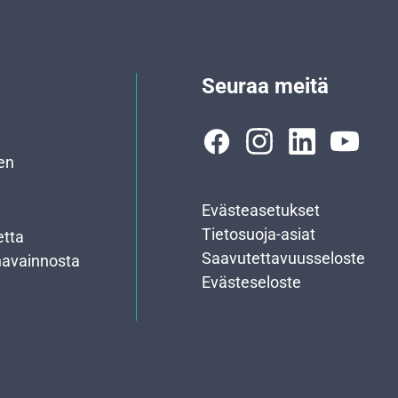
Seuraa meitä
en
Evästeasetukset
Tietosuoja-asiat
etta
Saavutettavuusseloste
havainnosta
Evästeseloste