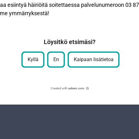
a esiintyä häiriöitä soitettaessa palvelunumeroon 03 
tämme ymmärryksestä!
Löysitkö etsimäsi?
Kyllä
En
Kaipaan lisätietoa
Created with
askem.com