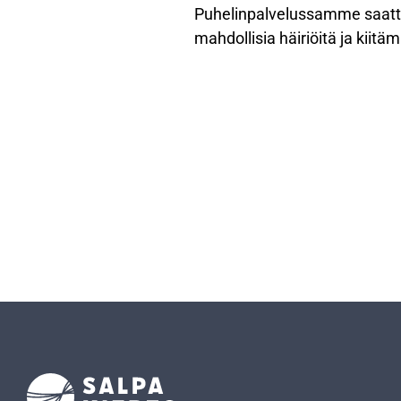
Puhelinpalvelussamme saatta
mahdollisia häiriöitä ja kii