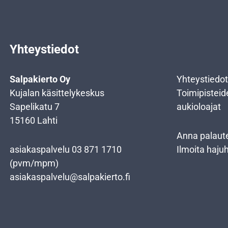
Yhteystiedot
Salpakierto Oy
Yhteystiedot
Kujalan käsittelykeskus
Toimipisteid
Sapelikatu 7
aukioloajat
15160 Lahti
Anna palaut
asiakaspalvelu
03 871 1710
Ilmoita haju
(pvm/mpm)
asiakaspalvelu@salpakierto.fi