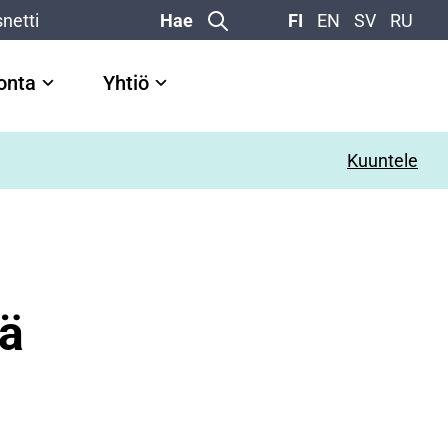
netti
Hae
FI
EN
SV
RU
vonta
Yhtiö
Kuuntele
tä