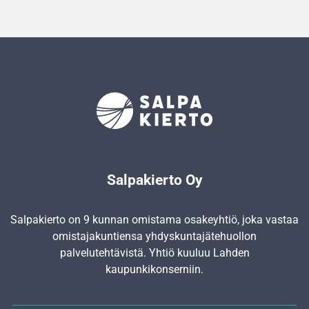
Salpakierto Oy
Salpakierto on 9 kunnan omistama osakeyhtiö, joka vastaa
omistajakuntiensa yhdyskunta­jätehuollon
palvelutehtävistä. Yhtiö kuuluu Lahden
kaupunkikonserniin.