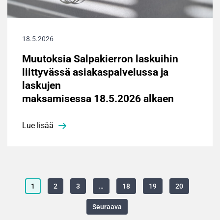
18.5.2026
Muutoksia Salpakierron laskuihin
liittyvässä asiakaspalvelussa ja
laskujen
maksamisessa 18.5.2026 alkaen
Lue lisää
1
2
3
…
18
19
20
Seuraava