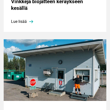
Vinkkejä biojätteen keräykseen
kesällä
Lue lisää