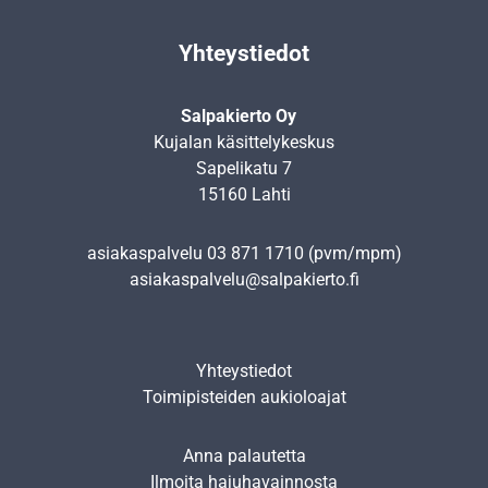
Yhteystiedot
Salpakierto Oy
Kujalan käsittelykeskus
Sapelikatu 7
15160 Lahti
asiakaspalvelu
03 871 1710
(pvm/mpm)
asiakaspalvelu@salpakierto.fi
Yhteystiedot
Toimipisteiden aukioloajat
Anna palautetta
Ilmoita hajuhavainnosta