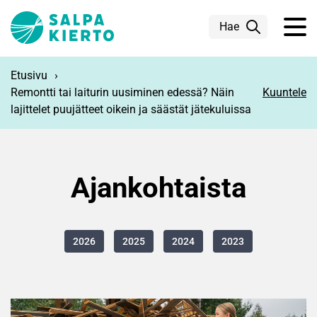
Siirry pääsisältöön
Hae
Etusivu
Remontti tai laiturin uusiminen edessä? Näin
Kuuntele
lajittelet puujätteet oikein ja säästät jätekuluissa
Ajankohtaista
2026
2025
2024
2023