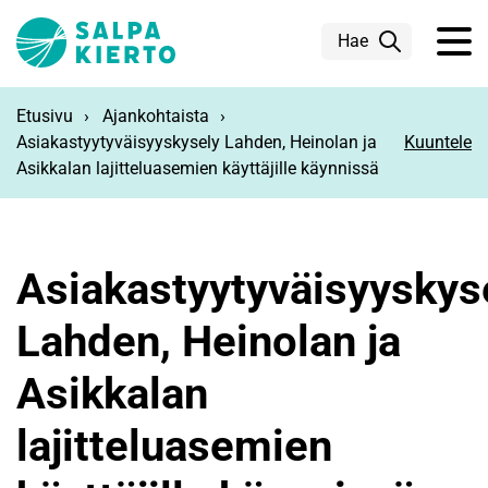
Siirry pääsisältöön
Hae
Etusivu
Ajankohtaista
Asiakastyytyväisyyskysely Lahden, Heinolan ja
Kuuntele
Asikkalan lajitteluasemien käyttäjille käynnissä
Asiakastyytyväisyyskys
Lahden, Heinolan ja
Asikkalan
lajitteluasemien