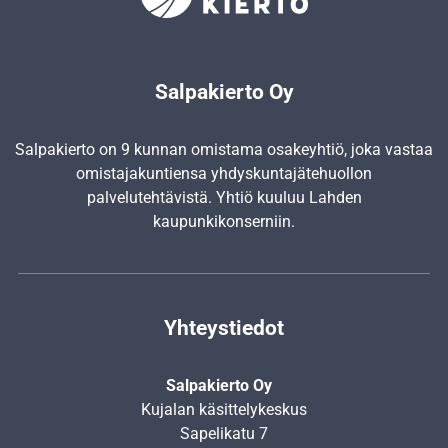
Salpakierto Oy
Salpakierto on 9 kunnan omistama osakeyhtiö, joka vastaa
omistajakuntiensa yhdyskunta­jätehuollon
palvelutehtävistä. Yhtiö kuuluu Lahden
kaupunkikonserniin.
Yhteystiedot
Salpakierto Oy
Kujalan käsittelykeskus
Sapelikatu 7