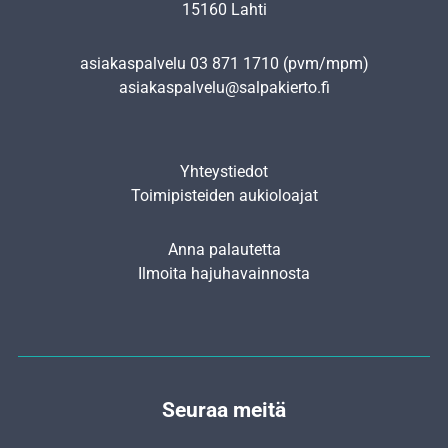
15160 Lahti
asiakaspalvelu
03 871 1710
(pvm/mpm)
asiakaspalvelu@salpakierto.fi
Yhteystiedot
Toimipisteiden aukioloajat
Anna palautetta
Ilmoita hajuhavainnosta
Seuraa meitä