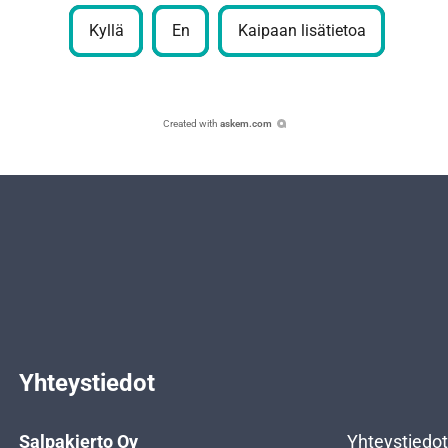
Kyllä
En
Kaipaan lisätietoa
Created with
askem.com
Yhteystiedot
Salpakierto Oy
Yhteystiedot