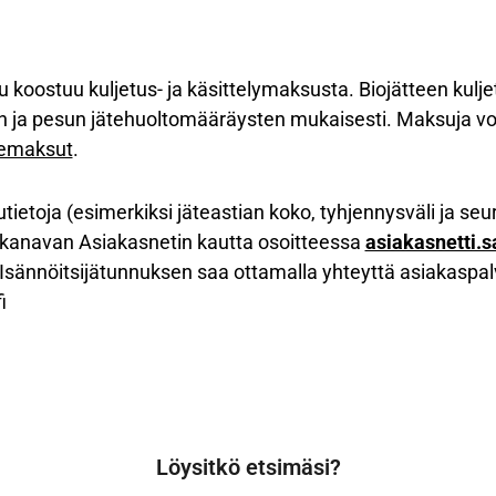
 koostuu kuljetus- ja käsittelymaksusta. Biojätteen kulj
in ja pesun jätehuoltomääräysten mukaisesti. Maksuja vo
atemaksut
.
utietoja (esimerkiksi jäteastian koko, tyhjennysväli ja se
tikanavan Asiakasnetin kautta osoitteessa
asiakasnetti.sa
. Isännöitsijätunnuksen saa ottamalla yhteyttä asiakas
i
Löysitkö etsimäsi?