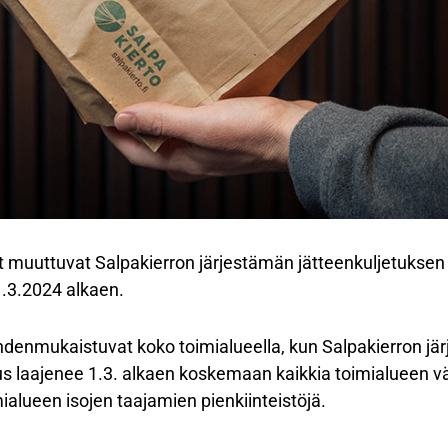
 muuttuvat Salpakierron järjestämän jätteenkuljetuksen a
.3.2024 alkaen.
hdenmukaistuvat koko toimialueella, kun Salpakierron jär
etus laajenee 1.3. alkaen koskemaan kaikkia toimialueen 
imialueen isojen taajamien pienkiinteistöjä.