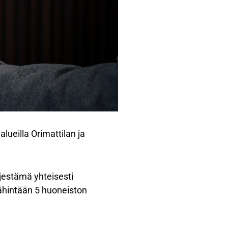
lueilla Orimattilan ja
jestämä yhteisesti
vähintään 5 huoneiston