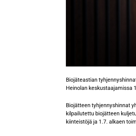
Biojäteastian tyhjennyshinnat
Heinolan keskustaajamissa 1
Biojätteen tyhjennyshinnat y
kilpailutettu biojätteen kulj
kiinteistöjä ja 1.7. alkaen to