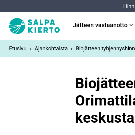
Siirry pääsisältöön
Hinn
Jätteen vastaanotto
Etusivu
Ajankohtaista
Biojätteen tyhjennyshinn
Biojätte
Orimattil
keskusta