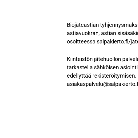
Biojäteastian tyhjennysmaksu
astiavuokran, astian sisäsäk
osoitteessa
salpakierto.fi/j
Kiinteistön jätehuollon palvel
tarkastella sähköisen asioin
edellyttää rekisteröitymisen
asiakaspalvelu@salpakierto.f