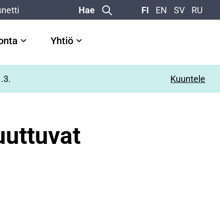
netti
Hae
FI
EN
SV
RU
vonta
Yhtiö
.3.
Kuuntele
uuttuvat