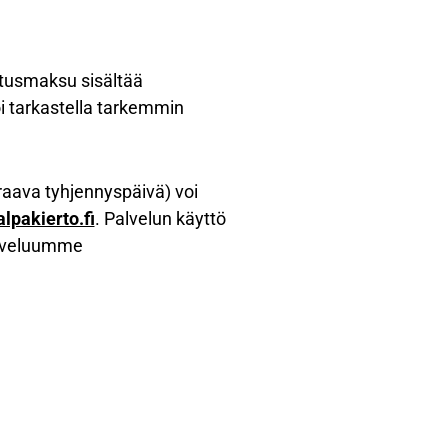
etusmaksu sisältää
i tarkastella tarkemmin
uraava tyhjennyspäivä) voi
lpakierto.fi
. Palvelun käyttö
palveluumme