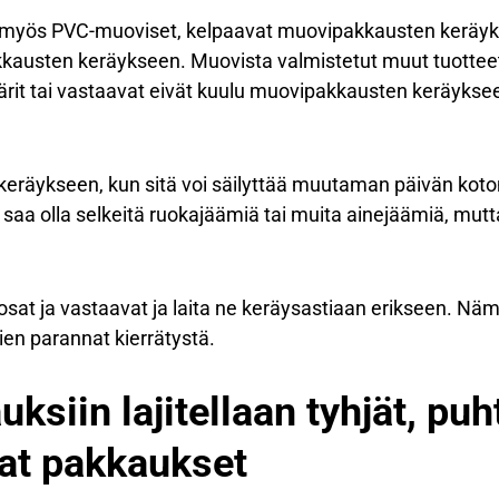
 myös PVC-muoviset, kelpaavat muovipakkausten keräyks
austen keräykseen. Muovista valmistetut muut tuotteet, 
rit tai vastaavat eivät kuulu muovipakkausten keräyksee
keräykseen, kun sitä voi säilyttää muutaman päivän kot
 saa olla selkeitä ruokajäämiä tai muita ainejäämiä, mutta
osat ja vastaavat ja laita ne keräysastiaan erikseen. Nä
en parannat kierrätystä.
ksiin lajitellaan tyhjät, puht
vat pakkaukset