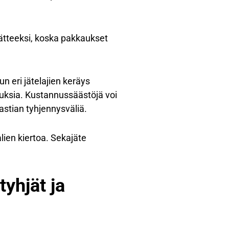
ätteeksi, koska pakkaukset
n eri jätelajien keräys
uksia. Kustannussäästöjä voi
astian tyhjennysväliä.
lien kiertoa. Sekajäte
tyhjät ja