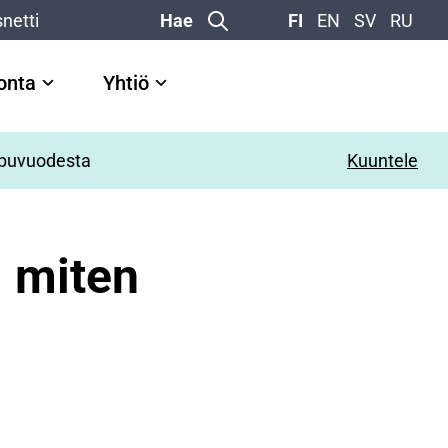
netti
Hae
FI
EN
SV
RU
vonta
Yhtiö
oppuvuodesta
Kuuntele
, miten