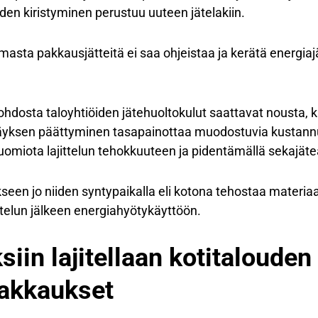
eiden kiristyminen perustuu uuteen jätelakiin.
ta pakkausjätteitä ei saa ohjeistaa ja kerätä energiaj
johdosta taloyhtiöiden jätehuoltokulut saattavat nousta, ku
eräyksen päättyminen tasapainottaa muodostuvia kustann
uomiota lajittelun tehokkuuteen ja pidentämällä sekajäte
kseen jo niiden syntypaikalla eli kotona tehostaa materiaa
ttelun jälkeen energiahyötykäyttöön.
in lajitellaan kotitalouden 
akkaukset