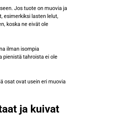
een. Jos tuote on muovia ja
esimerkiksi lasten lelut,
n, koska ne eivät ole
ona ilman isompia
 pienistä tahroista ei ole
mä osat ovat usein eri muovia
aat ja kuivat