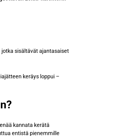
, jotka sisältävät ajantasaiset
iajätteen keräys loppui –
an?
ä enää kannata kerätä
uttua entistä pienemmille