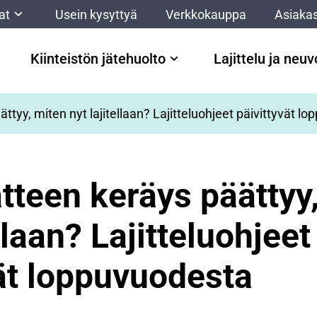
at
Usein kysyttyä
Verkkokauppa
Asiakas
Kiinteistön jätehuolto
Lajittelu ja neu
ttyy, miten nyt lajitellaan? Lajitteluohjeet päivittyvät l
tteen keräys päättyy
llaan? Lajitteluohjeet
vät loppuvuodesta