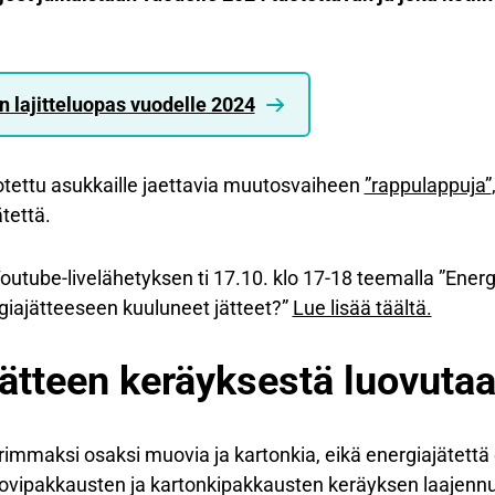
n lajitteluopas vuodelle 2024
otettu asukkaille jaettavia muutosvaiheen
”rappulappuja”
ätettä.
utube-livelähetyksen ti 17.10. klo 17-18 teemalla ”Energ
rgiajätteeseen kuuluneet jätteet?”
Lue lisää täältä.
jätteen keräyksestä luovuta
urimmaksi osaksi muovia ja kartonkia, eikä energiajätett
 muovipakkausten ja kartonkipakkausten keräyksen laajenn