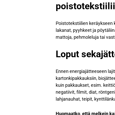
poistotekstiili
Poistotekstiilien keräykseen k
lakanat, pyyhkeet ja pöytäliin
mattoja, pehmoleluja tai vast
Loput sekajät
Ennen energiajätteeseen lajit
kartonkipakkauksiin, biojätte
kuin pakkaukset, esim. keittiö
negatiivit, filmit, diat, rönt
lahjanauhat, teipit, kynttilänk
Huomaatko, että melkein kai