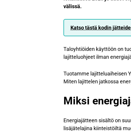
välissä.
Katso tästä kodin jätteide
Taloyhtiöiden käyttöön on tu
lajitteluohjeet ilman energiaj
Tuotamme lajitteluaiheisen Yo
Miten lajittelen jatkossa ene
Miksi energia
Energiajätteen sisältö on su
lisäjätelajina kiinteistöiltä