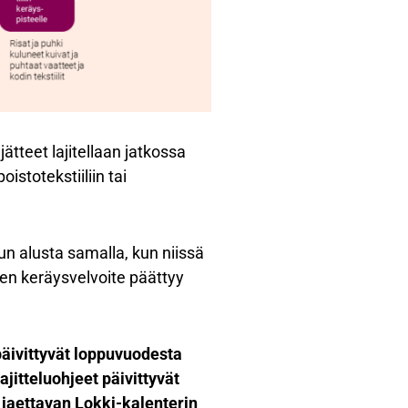
jätteet lajitellaan jatkossa
stotekstiiliin tai
un alusta samalla, kun niissä
en keräysvelvoite päättyy
äivittyvät loppuvuodesta
ajitteluohjeet päivittyvät
 jaettavan Lokki-kalenterin