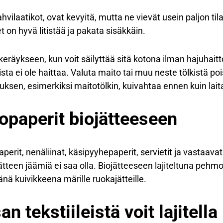
vilaatikot, ovat kevyitä, mutta ne vievät usein paljon til
t on hyvä litistää ja pakata sisäkkäin.
eräykseen, kun voit säilyttää sitä kotona ilman hajuhaitt
oista ei ole haittaa. Valuta maito tai muu neste tölkistä 
ksen, esimerkiksi maitotölkin, kuivahtaa ennen kuin lait
opaperit biojätteeseen
rit, nenäliinat, käsipyyhepaperit, servietit ja vastaavat 
ätteen jäämiä ei saa olla. Biojätteeseen lajiteltuna pehm
änä kuivikkeena märille ruokajätteille.
 tekstiileistä voit lajitella