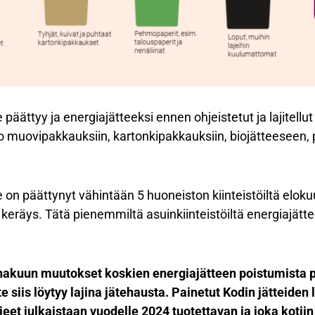
päättyy ja energiajätteeksi ennen ohjeistetut ja lajitellut 
 muovipakkauksiin, kartonkipakkauksiin, biojätteeseen, poi
 on päättynyt vähintään 5 huoneiston kiinteistöiltä eloku
eräys. Tätä pienemmiltä asuinkiinteistöiltä energiajätte
akuun muutokset koskien energiajätteen poistumista p
 siis löytyy lajina jätehausta. Painetut Kodin jätteiden l
eet julkaistaan vuodelle 2024 tuotettavan ja joka kotiin