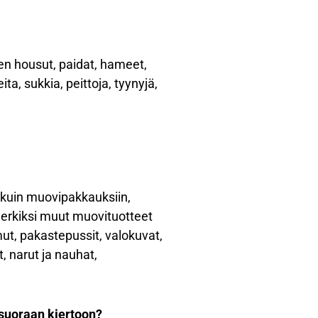
uten housut, paidat, hameet,
a, sukkia, peittoja, tyynyjä,
t kuin muovipakkauksiin,
imerkiksi muut muovituotteet
mut, pakastepussit, valokuvat,
, narut ja nauhat,
 suoraan kiertoon?