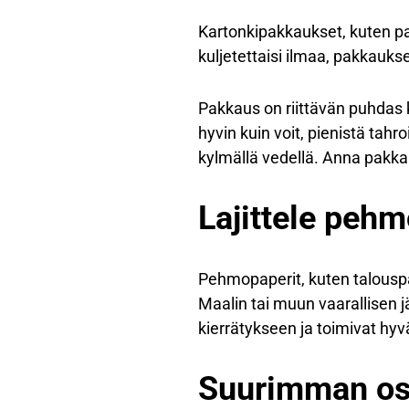
Kartonkipakkaukset, kuten pah
kuljetettaisi ilmaa, pakkaukse
Pakkaus on riittävän puhdas k
hyvin kuin voit, pienistä tahr
kylmällä vedellä. Anna pakkau
Lajittele pehm
Pehmopaperit, kuten talouspape
Maalin tai muun vaarallisen j
kierrätykseen ja toimivat hyv
Suurimman osan