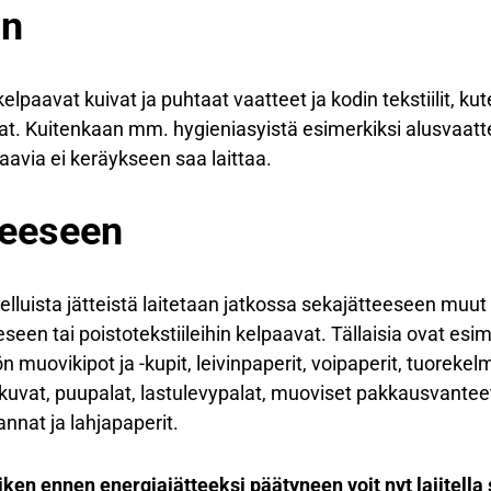
in
elpaavat kuivat ja puhtaat vaatteet ja kodin tekstiilit, k
at. Kuitenkaan mm. hygieniasyistä esimerkiksi alusvaatteit
aavia ei keräykseen saa laittaa.
teeseen
elluista jätteistä laitetaan jatkossa sekajätteeseen muu
eseen tai poistotekstiileihin kelpaavat. Tällaisia ovat es
n muovikipot ja -kupit, leivinpaperit, voipaperit, tuorekel
genkuvat, puupalat, lastulevypalat, muoviset pakkausvanteet
annat ja lahjapaperit.
ken ennen energiajätteeksi päätyneen voit nyt lajitella