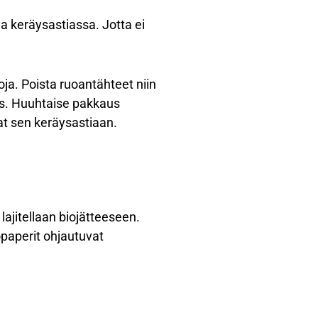
aa keräysastiassa. Jotta ei
oja. Poista ruoantähteet niin
pois. Huuhtaise pakkaus
at sen keräysastiaan.
lajitellaan biojätteeseen.
opaperit ohjautuvat