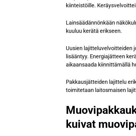
kiinteistöille. Keräysvelvoitt
Lainsäädännönkään näkökulmas
kuuluu kerätä erikseen.
Uusien lajitteluvelvoitteiden 
lisääntyy. Energiajätteen k
aikaansaada kiinnittämällä h
Pakkausjätteiden lajittelu eri
toimitetaan laitosmaisen laji
Muovipakkauksi
kuivat muovip