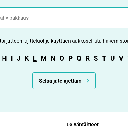
tsi jätteen lajitteluohje käyttäen aakkosellista hakemisto
H
I
J
K
L
M
N
O
P
Q
R
S
T
U
V
Selaa jätelajettain
Leiväntähteet