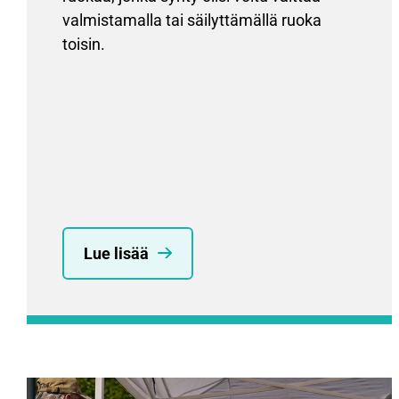
valmistamalla tai säilyttämällä ruoka
toisin.
Lue lisää