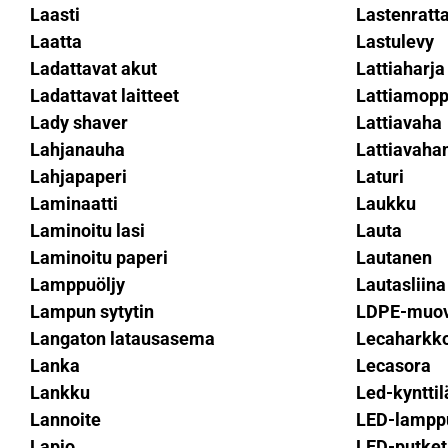
Laasti
Lastenratt
Laatta
Lastulevy
Ladattavat akut
Lattiaharja
Ladattavat laitteet
Lattiamopp
Lady shaver
Lattiavaha
Lahjanauha
Lattiavahan
Lahjapaperi
Laturi
Laminaatti
Laukku
Laminoitu lasi
Lauta
Laminoitu paperi
Lautanen
Lamppuöljy
Lautasliina
Lampun sytytin
LDPE-muovi
Langaton latausasema
Lecaharkk
Lanka
Lecasora
Lankku
Led-kynttil
Lannoite
LED-lampp
Lapio
LED-putket