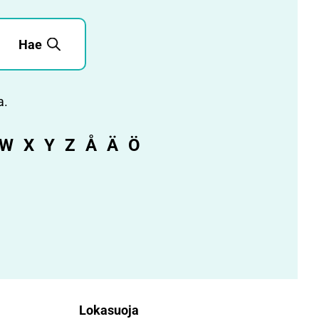
Hae
a.
W
X
Y
Z
Å
Ä
Ö
Lokasuoja