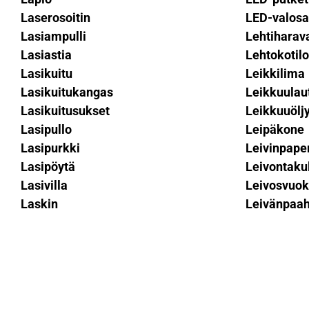
Laserosoitin
LED-valosa
Lasiampulli
Lehtiharav
Lasiastia
Lehtokotilo
Lasikuitu
Leikkilima
Lasikuitukangas
Leikkuulau
Lasikuitusukset
Leikkuuölj
Lasipullo
Leipäkone
Lasipurkki
Leivinpape
Lasipöytä
Leivontaku
Lasivilla
Leivosvuo
Laskin
Leivänpaah