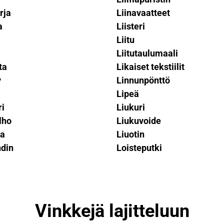
rja
Liinavaatteet
a
Liisteri
Liitu
Liitutaulumaali
ta
Likaiset tekstiilit
y
Linnunpönttö
Lipeä
ri
Liukuri
lho
Liukuvoide
ka
Liuotin
din
Loisteputki
Vinkkejä lajitteluun