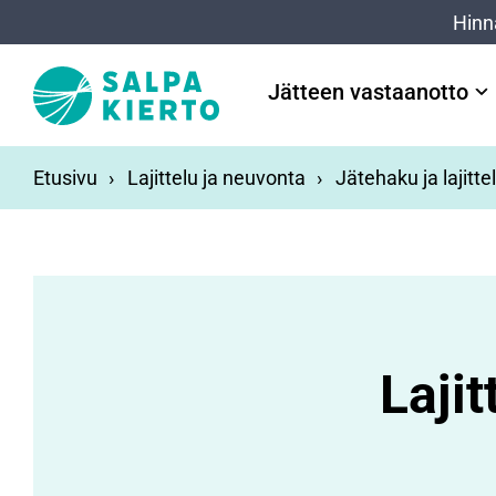
Siirry pääsisältöön
Hinn
Jätteen vastaanotto
Etusivu
Lajittelu ja neuvonta
Jätehaku ja lajitte
Laji