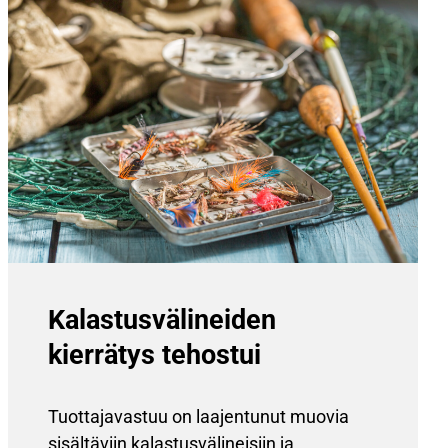
Kalastus­välineiden
kierrätys tehostui
Tuottajavastuu on laajentunut muovia
sisältäviin kalastusvälineisiin ja