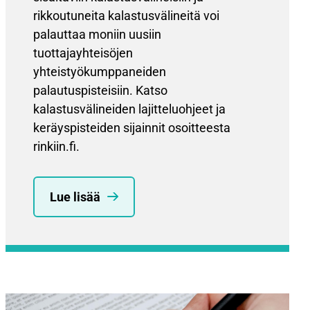
rikkoutuneita kalastusvälineitä voi
palauttaa moniin uusiin
tuottajayhteisöjen
yhteistyökumppaneiden
palautuspisteisiin. Katso
kalastusvälineiden lajitteluohjeet ja
keräyspisteiden sijainnit osoitteesta
rinkiin.fi.
Lue lisää