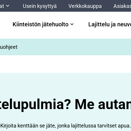
at
Usein kysyttyä
Verkkokauppa
Asiakas
Kiinteistön jätehuolto
Lajittelu ja neu
luohjeet
ttelupulmia? Me aut
Kirjoita kenttään se jäte, jonka lajittelussa tarvitset apua.