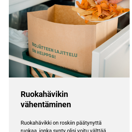
Ruokahävikin
vähentäminen
Ruokahävikki on roskiin päätynyttä
ruokaa, jonka synty olisi voitu välttää