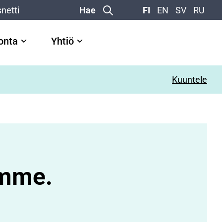
netti
Hae
FI
EN
SV
RU
vonta
Yhtiö
Kuuntele
amme.