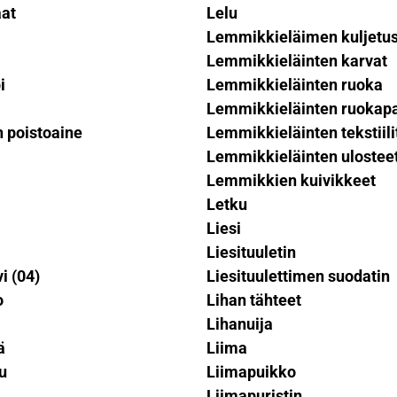
aat
Lelu
Lemmikkieläimen kuljetus
Lemmikkieläinten karvat
i
Lemmikkieläinten ruoka
Lemmikkieläinten ruokap
 poistoaine
Lemmikkieläinten tekstiili
Lemmikkieläinten ulostee
Lemmikkien kuivikkeet
Letku
Liesi
Liesituuletin
 (04)
Liesituulettimen suodatin
o
Lihan tähteet
Lihanuija
ä
Liima
u
Liimapuikko
Liimapuristin