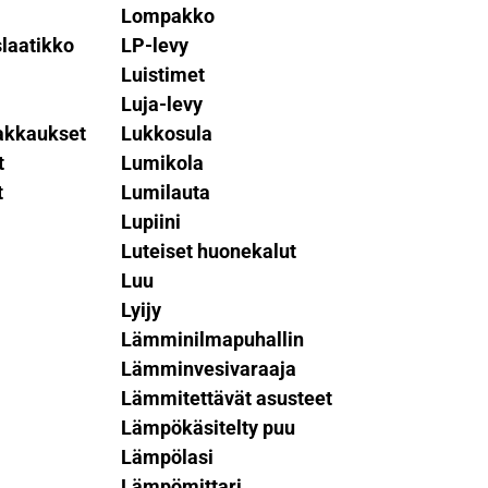
Lompakko
laatikko
LP-levy
Luistimet
Luja-levy
akkaukset
Lukkosula
t
Lumikola
t
Lumilauta
Lupiini
Luteiset huonekalut
Luu
Lyijy
Lämminilmapuhallin
Lämminvesivaraaja
Lämmitettävät asusteet
Lämpökäsitelty puu
Lämpölasi
Lämpömittari