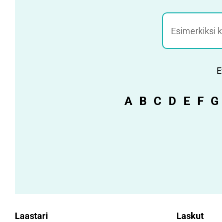
Jätehaku
E
A
B
C
D
E
F
G
Laastari
Laskut