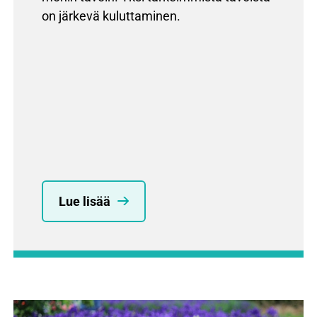
on järkevä kuluttaminen.
Lue lisää