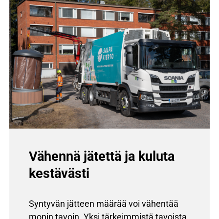
Vähennä jätettä ja kuluta
kestävästi
Syntyvän jätteen määrää voi vähentää
monin tavoin. Yksi tärkeimmistä tavoista