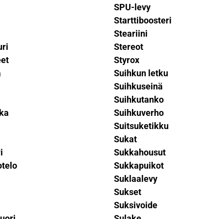
SPU-levy
Starttiboosteri
Steariini
ri
Stereot
eet
Styrox
a
Suihkun letku
Suihkuseinä
Suihkutanko
oka
Suihkuverho
Suitsuketikku
a
Sukat
i
Sukkahousut
otelo
Sukkapuikot
Suklaalevy
Sukset
Suksivoide
uori
Sulake