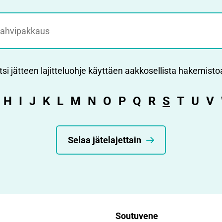
tsi jätteen lajitteluohje käyttäen aakkosellista hakemisto
H
I
J
K
L
M
N
O
P
Q
R
S
T
U
V
Selaa jätelajettain
Soutuvene