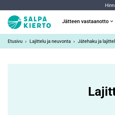
Siirry pääsisältöön
Hinn
Jätteen vastaanotto
Etusivu
Lajittelu ja neuvonta
Jätehaku ja lajitte
Laji