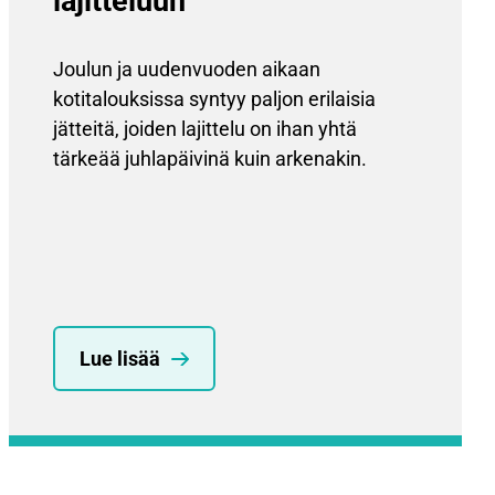
lajitteluun
Joulun ja uudenvuoden aikaan
kotitalouksissa syntyy paljon erilaisia
jätteitä, joiden lajittelu on ihan yhtä
tärkeää juhlapäivinä kuin arkenakin.
Lue lisää