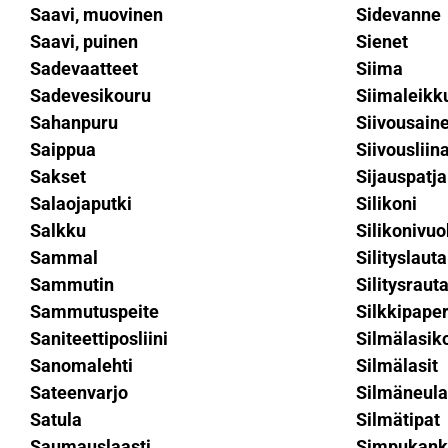
Saavi, muovinen
Sidevanne
Saavi, puinen
Sienet
Sadevaatteet
Siima
Sadevesikouru
Siimaleikku
Sahanpuru
Siivousain
Saippua
Siivousliin
Sakset
Sijauspatja
Salaojaputki
Silikoni
Salkku
Silikonivu
Sammal
Silityslauta
Sammutin
Silitysraut
Sammutuspeite
Silkkipaper
Saniteettiposliini
Silmälasik
Sanomalehti
Silmälasit
Sateenvarjo
Silmäneula
Satula
Silmätipat
Saumauslaasti
Simpukank