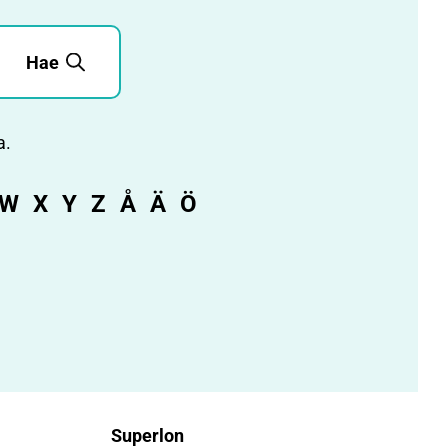
Hae
a.
W
X
Y
Z
Å
Ä
Ö
Superlon