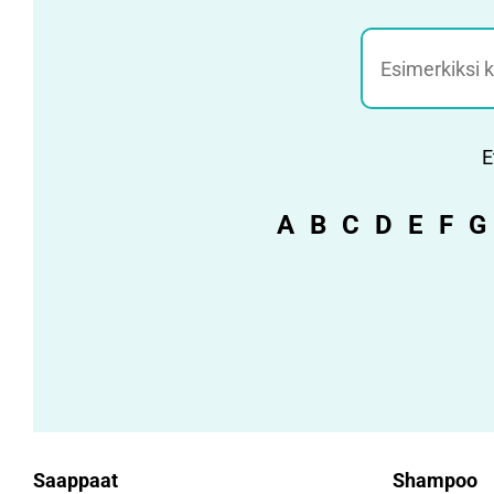
Jätehaku
E
A
B
C
D
E
F
G
Saappaat
Shampoo