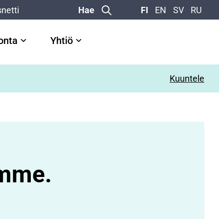
netti
Hae
FI
EN
SV
RU
vonta
Yhtiö
Kuuntele
amme.