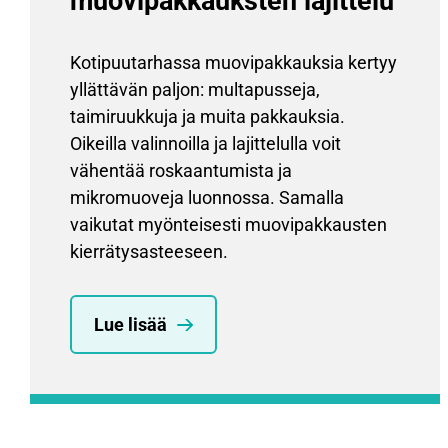
muovipakkauksten lajittelu
Kotipuutarhassa muovipakkauksia kertyy
yllättävän paljon: multapusseja,
taimiruukkuja ja muita pakkauksia.
Oikeilla valinnoilla ja lajittelulla voit
vähentää roskaantumista ja
mikromuoveja luonnossa. Samalla
vaikutat myönteisesti muovipakkausten
kierrätysasteeseen.
Lue lisää