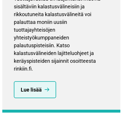
sisältäviin kalastusvälineisiin ja
rikkoutuneita kalastusvälineitä voi
palauttaa moniin uusiin
tuottajayhteisöjen
yhteistyökumppaneiden
palautuspisteisiin. Katso
kalastusvälineiden lajitteluohjeet ja
keräyspisteiden sijainnit osoitteesta
rinkiin.fi.
Lue lisää