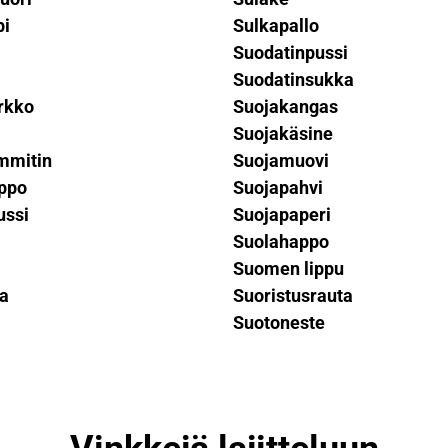
bi
Sulkapallo
Suodatinpussi
Suodatinsukka
rkko
Suojakangas
Suojakäsine
ämmitin
Suojamuovi
ppo
Suojapahvi
ussi
Suojapaperi
Suolahappo
Suomen lippu
a
Suoristusrauta
Suotoneste