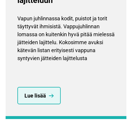
lajitteluun
Vapun juhlinnassa kodit, puistot ja torit
täyttyvät ihmisistä. Vappujuhlinnan
lomassa on kuitenkin hyvä pitää mielessä
jätteiden lajittelu. Kokosimme avuksi
kätevän listan erityisesti vappuna
syntyvien jätteiden lajittelusta
Lue lisää