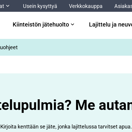
at
Usein kysyttyä
Verkkokauppa
Asiakas
Kiinteistön jätehuolto
Lajittelu ja neu
luohjeet
ttelupulmia? Me aut
Kirjoita kenttään se jäte, jonka lajittelussa tarvitset apua.