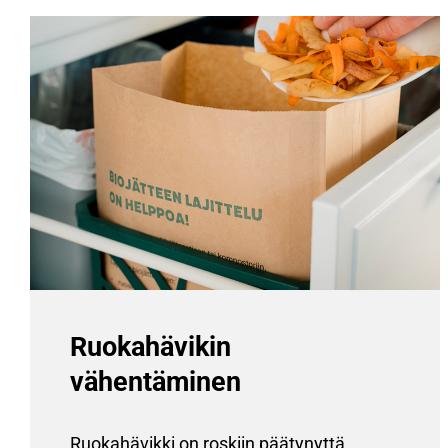
Ruokahävikin
vähentäminen
Ruokahävikki on roskiin päätynyttä