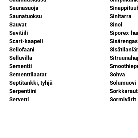
Saunasuoja
Sinappituu
Saunatuoksu
Sinitarra
Sauvat
Sinol
Savitiili
Siporex-ha
Scart-kaapeli
Sisärengas
Sellofaani
Sisätilanl
Selluvilla
Sitruunaha
Sementti
Smoothiep
Sementtilaatat
Sohva
Septitankki, tyhjä
Solumuovi
Serpentiini
Sorkkaraut
Servetti
Sormivärit