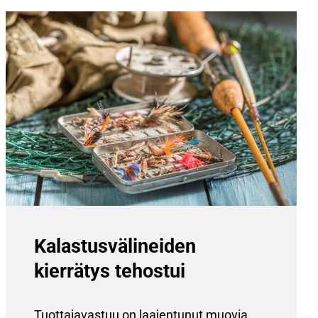
Kalastus­välineiden
kierrätys tehostui
Tuottajavastuu on laajentunut muovia