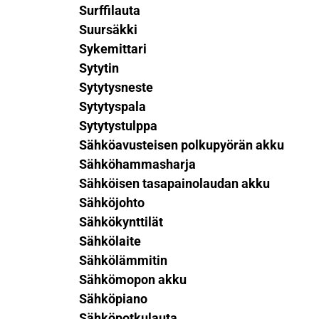
Surffilauta
Suursäkki
Sykemittari
Sytytin
Sytytysneste
Sytytyspala
Sytytystulppa
Sähköavusteisen polkupyörän akku
Sähköhammasharja
Sähköisen tasapainolaudan akku
Sähköjohto
Sähkökynttilät
Sähkölaite
Sähkölämmitin
Sähkömopon akku
Sähköpiano
Sähköpotkulauta