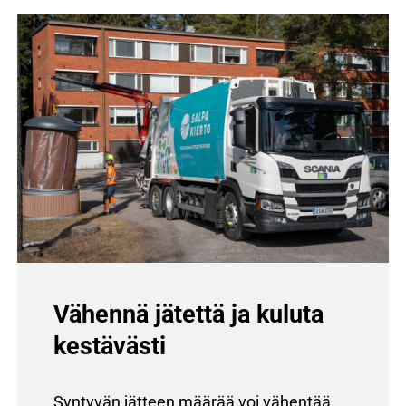
Vähennä jätettä ja kuluta
kestävästi
Syntyvän jätteen määrää voi vähentää