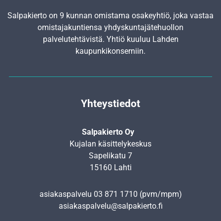
Salpakierto on 9 kunnan omistama osakeyhtiö, joka vastaa
omistajakuntiensa yhdyskunta­jätehuollon
palvelutehtävistä. Yhtiö kuuluu Lahden
kaupunkikonserniin.
Yhteystiedot
Salpakierto Oy
Kujalan käsittelykeskus
Sapelikatu 7
15160 Lahti
asiakaspalvelu
03 871 1710
(pvm/mpm)
asiakaspalvelu@salpakierto.fi