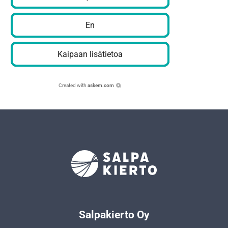
En
Kaipaan lisätietoa
Created with
askem.com
Salpakierto Oy