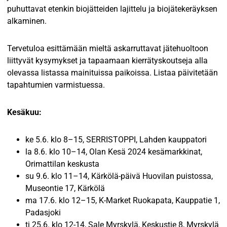
puhuttavat etenkin biojätteiden lajittelu ja biojätekeräyksen
alkaminen.
Tervetuloa esittämään mieltä askarruttavat jätehuoltoon
liittyvät kysymykset ja tapaamaan kierrätyskoutseja alla
olevassa listassa mainituissa paikoissa. Listaa päivitetään
tapahtumien varmistuessa.
Kesäkuu:
ke 5.6. klo 8–15, SERRISTOPPI, Lahden kauppatori
la 8.6. klo 10–14, Olan Kesä 2024 kesämarkkinat,
Orimattilan keskusta
su 9.6. klo 11–14, Kärkölä-päivä Huovilan puistossa,
Museontie 17, Kärkölä
ma 17.6. klo 12–15, K-Market Ruokapata, Kauppatie 1,
Padasjoki
ti 25.6. klo 12-14, Sale Myrskylä, Keskustie 8, Myrskylä