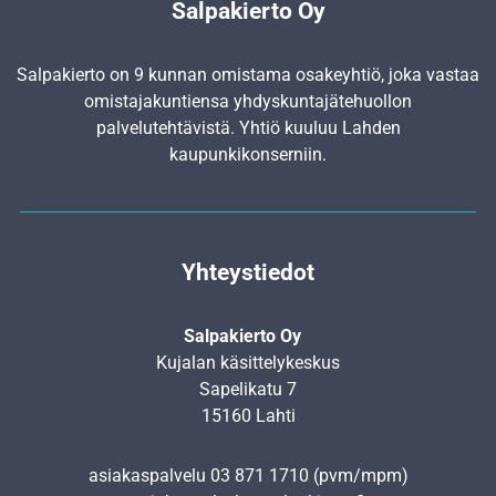
Salpakierto Oy
Salpakierto on 9 kunnan omistama osakeyhtiö, joka vastaa
omistajakuntiensa yhdyskunta­jätehuollon
palvelutehtävistä. Yhtiö kuuluu Lahden
kaupunkikonserniin.
Yhteystiedot
Salpakierto Oy
Kujalan käsittelykeskus
Sapelikatu 7
15160 Lahti
asiakaspalvelu
03 871 1710
(pvm/mpm)