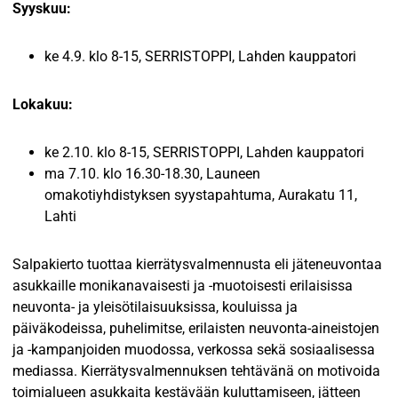
Syyskuu:
ke 4.9. klo 8-15, SERRISTOPPI, Lahden kauppatori
Lokakuu:
ke 2.10. klo 8-15, SERRISTOPPI, Lahden kauppatori
ma 7.10. klo 16.30-18.30, Launeen
omakotiyhdistyksen syystapahtuma, Aurakatu 11,
Lahti
Salpakierto tuottaa kierrätysvalmennusta eli jäteneuvontaa
asukkaille monikanavaisesti ja -muotoisesti erilaisissa
neuvonta- ja yleisötilaisuuksissa, kouluissa ja
päiväkodeissa, puhelimitse, erilaisten neuvonta-aineistojen
ja -kampanjoiden muodossa, verkossa sekä sosiaalisessa
mediassa. Kierrätysvalmennuksen tehtävänä on motivoida
toimialueen asukkaita kestävään kuluttamiseen, jätteen