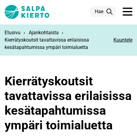
Siirry pääsisältöön
Hae
Etusivu
Ajankohtaista
Kierrätyskoutsit tavattavissa erilaisissa
Kuuntele
kesätapahtumissa ympäri toimialuetta
Kierrätyskoutsit
tavattavissa erilaisissa
kesätapahtumissa
ympäri toimialuetta