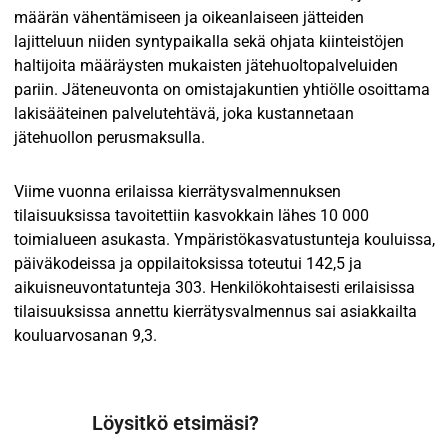
määrän vähentämiseen ja oikeanlaiseen jätteiden
lajitteluun niiden syntypaikalla sekä ohjata kiinteistöjen
haltijoita määräysten mukaisten jätehuoltopalveluiden
pariin. Jäteneuvonta on omistajakuntien yhtiölle osoittama
lakisääteinen palvelutehtävä, joka kustannetaan
jätehuollon perusmaksulla.
Viime vuonna erilaissa kierrätysvalmennuksen
tilaisuuksissa tavoitettiin kasvokkain lähes 10 000
toimialueen asukasta. Ympäristökasvatustunteja kouluissa,
päiväkodeissa ja oppilaitoksissa toteutui 142,5 ja
aikuisneuvontatunteja 303. Henkilökohtaisesti erilaisissa
tilaisuuksissa annettu kierrätysvalmennus sai asiakkailta
kouluarvosanan 9,3.­­­­
Löysitkö etsimäsi?