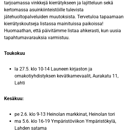
tarjoamassa vinkkejä kierrätykseen ja lajitteluun sekä
kertomassa asuinkiinteistöille tulevista
jätehuoltopalveluiden muutoksista. Tervetuloa tapaamaan
kierrätyskoutseja listassa mainituissa paikoissa!
Huomaathan, että päivitämme listaa ahkerasti, kun uusia
tapahtumavarauksia varmistuu.
Toukokuu
la 27.5. klo 10-14 Launeen kirjaston ja
omakotiyhdistyksen kevätkarnevaalit, Aurakatu 11,
Lahti
Kesäkuu:
pe 2.6. klo 9-13 Heinolan markkinat, Heinolan tori
ma 5.6. klo 16-19 Ympäristöviikon Ympäristökylä,
Lahden satama