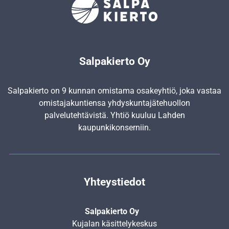
Salpakierto Oy
Salpakierto on 9 kunnan omistama osakeyhtiö, joka vastaa
omistajakuntiensa yhdyskunta­jätehuollon
palvelutehtävistä. Yhtiö kuuluu Lahden
kaupunkikonserniin.
Yhteystiedot
Salpakierto Oy
Kujalan käsittelykeskus