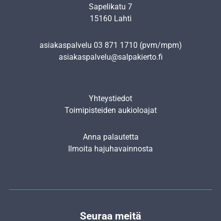
Sapelikatu 7
15160 Lahti
asiakaspalvelu
03 871 1710
(pvm/mpm)
asiakaspalvelu@salpakierto.fi
Yhteystiedot
Toimipisteiden aukioloajat
Anna palautetta
Ilmoita hajuhavainnosta
Seuraa meitä