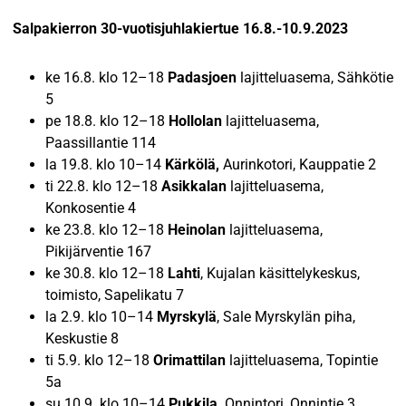
Salpakierron 30-vuotisjuhlakiertue 16.8.-10.9.2023
ke 16.8. klo 12–18
Padasjoen
lajitteluasema, Sähkötie
5
pe 18.8. klo 12–18
Hollolan
lajitteluasema,
Paassillantie 114
la 19.8. klo 10–14
Kärkölä,
Aurinkotori, Kauppatie 2
ti 22.8. klo 12–18
Asikkalan
lajitteluasema,
Konkosentie 4
ke 23.8. klo 12–18
Heinolan
lajitteluasema,
Pikijärventie 167
ke 30.8. klo 12–18
Lahti
, Kujalan käsittelykeskus,
toimisto, Sapelikatu 7
la 2.9. klo 10–14
Myrskylä
, Sale Myrskylän piha,
Keskustie 8
ti 5.9. klo 12–18
Orimattilan
lajitteluasema, Topintie
5a
su 10.9. klo 10–14
Pukkila,
Onnintori, Onnintie 3