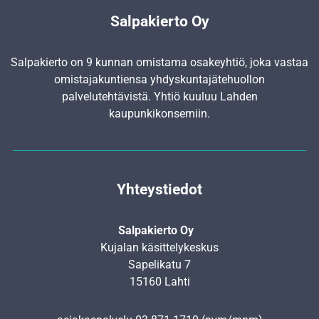
Salpakierto Oy
Salpakierto on 9 kunnan omistama osakeyhtiö, joka vastaa
omistajakuntiensa yhdyskunta­jätehuollon
palvelutehtävistä. Yhtiö kuuluu Lahden
kaupunkikonserniin.
Yhteystiedot
Salpakierto Oy
Kujalan käsittelykeskus
Sapelikatu 7
15160 Lahti