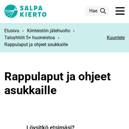
Siirry pääsisältöön
Hae
Etusivu
Kiinteistön jätehuolto
Taloyhtiöt 5+ huoneistoa
Kuuntele
Rappulaput ja ohjeet asukkaille
Rappulaput ja ohjeet
asukkaille
Löysitkö etsimäsi?