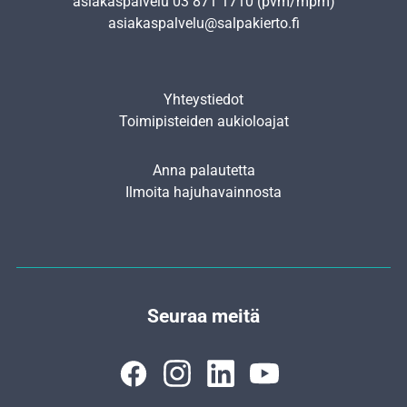
asiakaspalvelu
03 871 1710
(pvm/mpm)
asiakaspalvelu@salpakierto.fi
Yhteystiedot
Toimipisteiden aukioloajat
Anna palautetta
Ilmoita hajuhavainnosta
Seuraa meitä