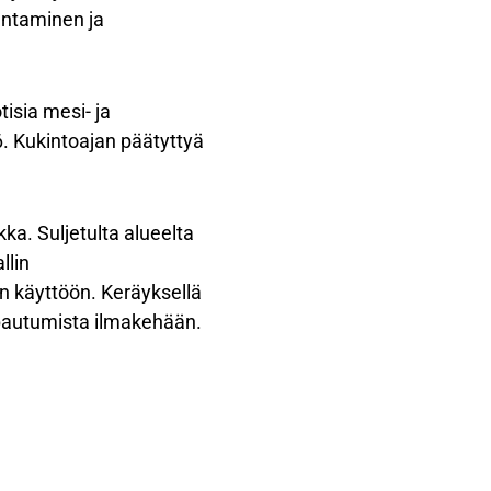
antaminen ja
isia mesi- ja
. Kukintoajan päätyttyä
ka. Suljetulta alueelta
llin
n käyttöön. Keräyksellä
pautumista ilmakehään.