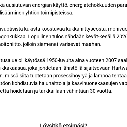
kä uusiutuvan energian käyttö, energiatehokkuuden par
isääminen yhtiön toimipisteissä.
sivuotisista kukista koostuvaa kukkaniittyseosta, monivuot
ngonkukkaa. Lopullinen tulos nähdään kevät-kesällä 2026
hoitoniitto, jolloin siemenet varisevat maahan.
oitusalue oli käytössä 1950-luvulta aina vuoteen 2007 saak
kkakaasua, joka johdetaan lähistöllä sijaitsevaan Hartwa
, missä siitä tuotetaan prosessihöyryä ja lämpöä tehtaa
töön kohdistuvia hajuhaittoja ja kasvihuonekaasujen va
uetta hoidetaan ja tarkkaillaan vähintään 30 vuotta.
Löysitkö etsimäsi?