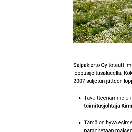
Salpakierto Oy toteutti 
loppusijoitusalueella. Ko
2007 suljetun jätteen lo
Tavoitteenamme on p
toimitusjohtaja Ki
Tämä on hyvä esimerk
parannetaan maisem