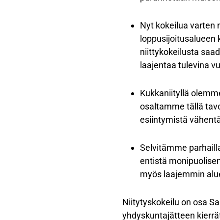
Nyt kokeilua varten n
loppusijoitusalueen 
niittykokeilusta saa
laajentaa tulevina v
Kukkaniityllä olemme 
osaltamme tällä tav
esiintymistä vähentä
Selvitämme parhailla
entistä monipuolise
myös laajemmin alu
Niitytyskokeilu on osa Sa
yhdyskuntajätteen kierr