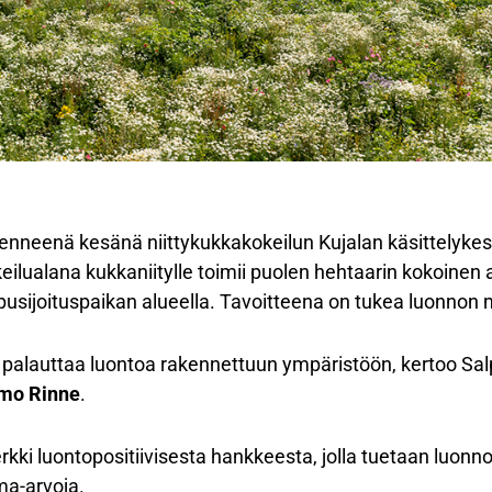
menneenä kesänä niittykukkakokeilun Kujalan käsittelykes
keilualana kukkaniitylle toimii puolen hehtaarin kokoinen
ppusijoituspaikan alueella. Tavoitteena on tukea luonnon
alauttaa luontoa rakennettuun ympäristöön, kertoo Salp
mmo Rinne
.
ki luontopositiivisesta hankkeesta, jolla tuetaan luonn
a-arvoja.