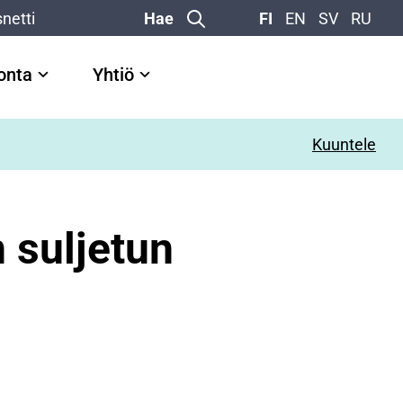
netti
Hae
FI
EN
SV
RU
vonta
Yhtiö
Kuuntele
n suljetun