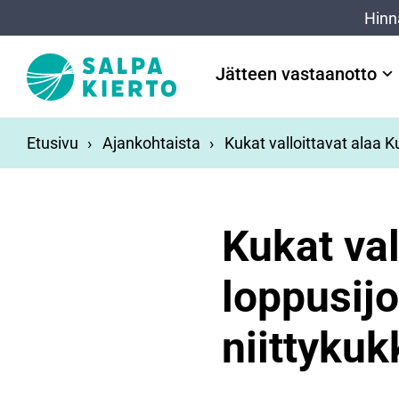
Siirry pääsisältöön
Hinn
Jätteen vastaanotto
Etusivu
Ajankohtaista
Kukat valloittavat alaa K
Kukat val
loppusij
niittyku