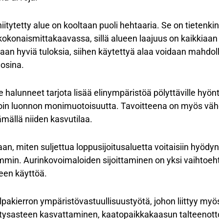
iitytetty alue on kooltaan puoli hehtaaria. Se on tietenki
kokonaismittakaavassa, sillä alueen laajuus on kaikkiaan
daan hyviä tuloksia, siihen käytettyä alaa voidaan mahdo
uosina.
halunneet tarjota lisää elinympäristöä pölyttäville hyönte
oin luonnon monimuotoisuutta. Tavoitteena on myös vähe
mällä niiden kasvutilaa.
an, miten suljettua loppusijoitusaluetta voitaisiin hyöd
mmin. Aurinkovoimaloiden sijoittaminen on yksi vaihtoe
een käyttöä.
lpakierron ympäristövastuullisuustyötä, johon liittyy myö
ätysasteen kasvattaminen, kaatopaikkakaasun talteenott