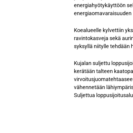
energiahyötykäyttöön se
energiaomavaraisuuden l
Koealueelle kylvettiin yk
ravintokasveja sekä auri
syksyllä niitylle tehdään 
Kujalan suljettu loppusij
kerätään talteen kaatopai
virvoitusjuomatehtaaseen
vähennetään lähiympäris
Suljettua loppusijoitusal