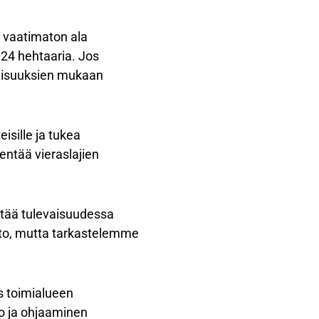
n vaatimaton ala
 24 hehtaaria. Jos
llisuuksien mukaan
isille ja tukea
ntää vieraslajien
yntää tulevaisuudessa
hto, mutta tarkastelemme
s toimialueen
o ja ohjaaminen