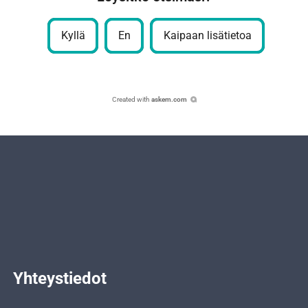
Kyllä
En
Kaipaan lisätietoa
Created with
askem.com
Yhteystiedot