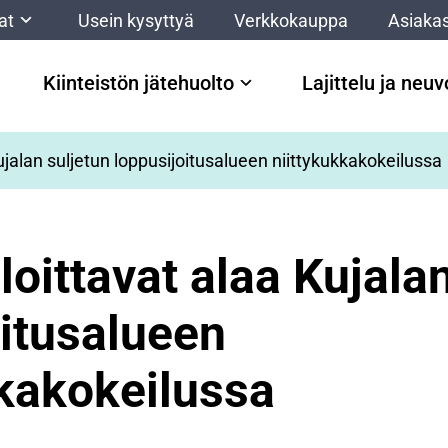
at
Usein kysyttyä
Verkkokauppa
Asiakas
Kiinteistön jätehuolto
Lajittelu ja neu
ujalan suljetun loppusijoitusalueen niittykukkakokeilussa
loittavat alaa Kujala
oitusalueen
kkakokeilussa