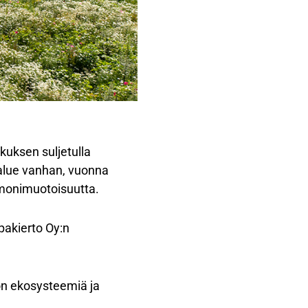
kuksen suljetulla
 alue vanhan, vuonna
 monimuotoisuutta.
akierto Oy:n
on ekosysteemiä ja