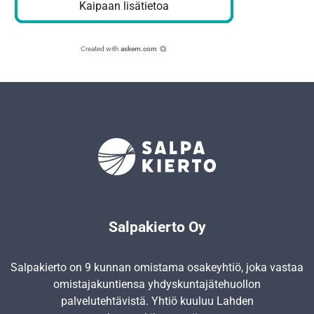
Kaipaan lisätietoa
Created with
askem.com
Salpakierto Oy
Salpakierto on 9 kunnan omistama osakeyhtiö, joka vastaa
omistajakuntiensa yhdyskunta­jätehuollon
palvelutehtävistä. Yhtiö kuuluu Lahden