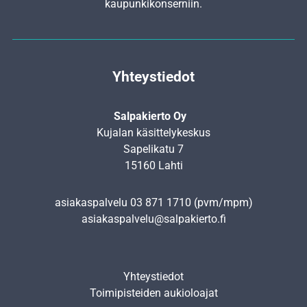
kaupunkikonserniin.
Yhteystiedot
Salpakierto Oy
Kujalan käsittelykeskus
Sapelikatu 7
15160 Lahti
asiakaspalvelu
03 871 1710
(pvm/mpm)
asiakaspalvelu@salpakierto.fi
Yhteystiedot
Toimipisteiden aukioloajat