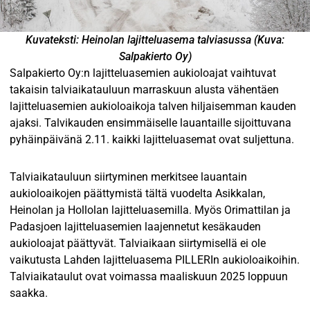
Kuvateksti: Heinolan lajitteluasema talviasussa (Kuva:
Salpakierto Oy)
Salpakierto Oy:n lajitteluasemien aukioloajat vaihtuvat
takaisin talviaikatauluun marraskuun alusta vähentäen
lajitteluasemien aukioloaikoja talven hiljaisemman kauden
ajaksi. Talvikauden ensimmäiselle lauantaille sijoittuvana
pyhäinpäivänä 2.11. kaikki lajitteluasemat ovat suljettuna.
Talviaikatauluun siirtyminen merkitsee lauantain
aukioloaikojen päättymistä tältä vuodelta Asikkalan,
Heinolan ja Hollolan lajitteluasemilla. Myös Orimattilan ja
Padasjoen lajitteluasemien laajennetut kesäkauden
aukioloajat päättyvät. Talviaikaan siirtymisellä ei ole
vaikutusta Lahden lajitteluasema PILLERIn aukioloaikoihin.
Talviaikataulut ovat voimassa maaliskuun 2025 loppuun
saakka.