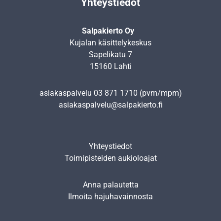
Yhteystiedot
Salpakierto Oy
Kujalan käsittelykeskus
Sapelikatu 7
15160 Lahti
asiakaspalvelu
03 871 1710
(pvm/mpm)
asiakaspalvelu@salpakierto.fi
Yhteystiedot
Toimipisteiden aukioloajat
Anna palautetta
Ilmoita hajuhavainnosta