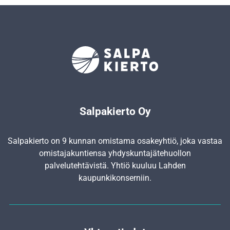
Salpakierto Oy
Salpakierto on 9 kunnan omistama osakeyhtiö, joka vastaa
omistajakuntiensa yhdyskunta­jätehuollon
palvelutehtävistä. Yhtiö kuuluu Lahden
kaupunkikonserniin.