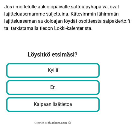
Jos ilmoitetulle aukiolopäivälle sattuu pyhäpäivä, ovat
lajitteluasemamme suljettuina. Kätevimmin lähimmän
lajitteluaseman aukioloajan löydät osoitteesta
salpakierto.fi
tai tarkistamalla tiedon Lokki-kalenterista.
Löysitkö etsimäsi?
Kyllä
En
Kaipaan lisätietoa
Created with
askem.com