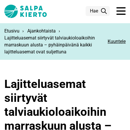
Siirry pääsisältöön
Hae
Etusivu
Ajankohtaista
Lajitteluasemat siirtyvät talviaukioloaikoihin
Kuuntele
marraskuun alusta – pyhäinpäivänä kaikki
lajitteluasemat ovat suljettuna
Lajitteluasemat
siirtyvät
talviaukioloaikoihin
marraskuun alusta –