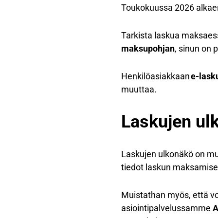
Toukokuussa 2026 alkaen 
Tarkista laskua maksaess
maksupohjan
, sinun on
Henkilöasiakkaan
e-lask
muuttaa.
Laskujen ul
Laskujen ulkonäkö on muu
tiedot laskun maksamise
Muistathan myös, että voi
asiointipalvelussamme
A