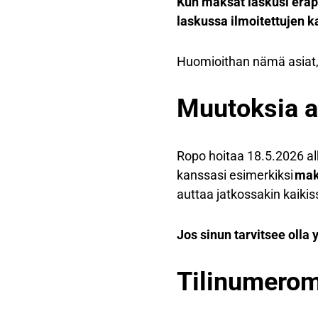
Kun maksat laskusi eräpä
laskussa ilmoitettujen k
Huomioithan nämä asiat, 
Muutoksia a
Ropo hoitaa 18.5.2026
al
kanssasi esimerkiksi
mak
auttaa jatkossakin kaiki
Jos sinun tarvitsee olla 
Tilinumero