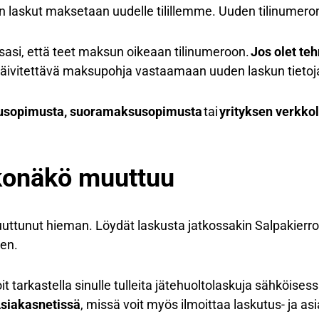
laskut maksetaan uudelle tilillemme. Uuden tilinumeron 
asi, että teet maksun oikeaan tilinumeroon.
Jos olet te
 päivitettävä maksupohja vastaamaan uuden laskun tietoj
usopimusta, suoramaksusopimusta
tai
yrityksen verkko
konäkö muuttuu
ttunut hieman. Löydät laskusta jatkossakin Salpakierron
en.
t tarkastella sinulle tulleita jätehuoltolaskuja sähköises
siakasnetissä
, missä voit myös ilmoittaa laskutus- ja asi