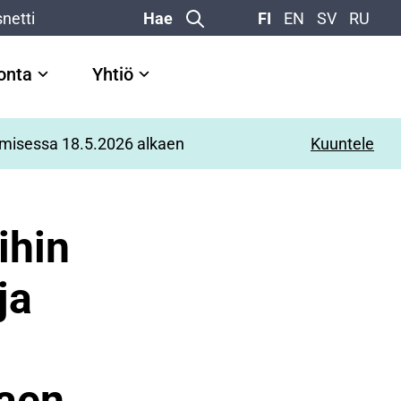
netti
Hae
FI
EN
SV
RU
vonta
Yhtiö
samisessa 18.5.2026 alkaen
Kuuntele
ihin
ja