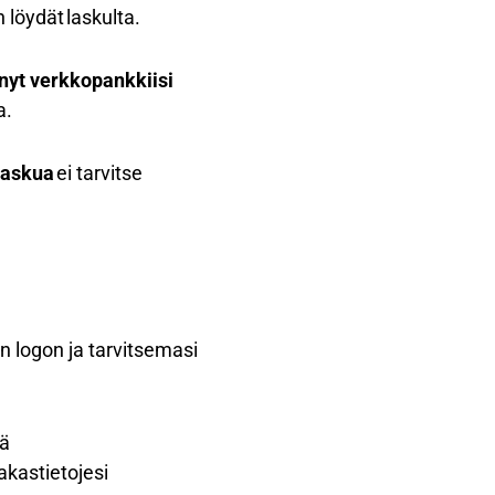
löydät laskulta.
hnyt verkkopankkiisi
a.
laskua
ei tarvitse
 logon ja tarvitsemasi
sä
akastietojesi