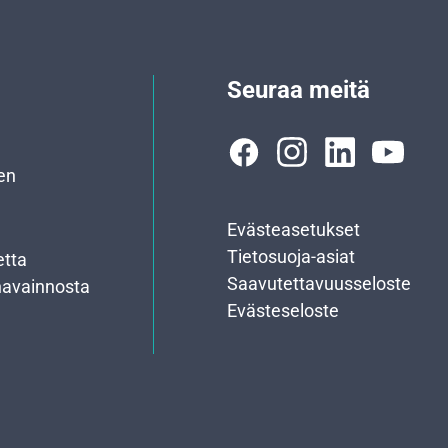
Seuraa meitä
en
Evästeasetukset
Tietosuoja-asiat
etta
Saavutettavuusseloste
havainnosta
Evästeseloste