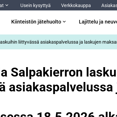
at
Usein kysyttyä
Verkkokauppa
Asiakas
Kiinteistön jätehuolto
Lajittelu ja neu
laskuihin liittyvässä asiakaspalvelussa ja laskujen mak
a Salpakierron lasku
sä asiakaspalvelussa 