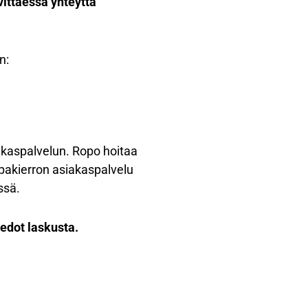
vittaessa yhteyttä
n:
akaspalvelun. Ropo hoitaa
alpakierron asiakaspalvelu
issä.
iedot laskusta.