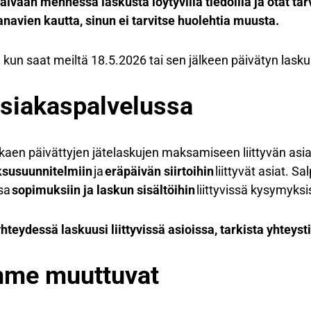
ivään mennessä laskusta löytyvillä tiedoilla ja otat tar
anavien kautta, sinun ei tarvitse huolehtia muusta.
kun saat meiltä 18.5.2026 tai sen jälkeen päivätyn lasku
siakaspalvelussa
kaen päivättyjen jätelaskujen maksamiseen liittyvän asi
susuunnitelmiin
ja
eräpäivän siirtoihin
liittyvät asiat. S
ssa
sopimuksiin ja laskun sisältöihin
liittyvissä kysymyks
yhteydessä laskuusi liittyvissä asioissa, tarkista yhteyst
mme muuttuvat