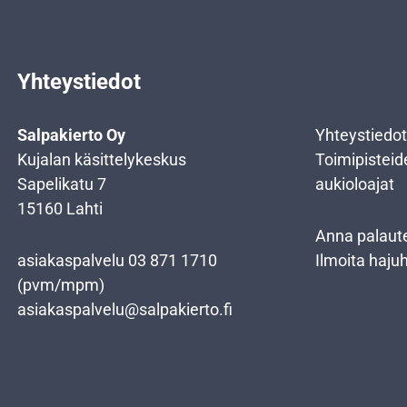
Yhteystiedot
Salpakierto Oy
Yhteystiedot
Kujalan käsittelykeskus
Toimipisteid
Sapelikatu 7
aukioloajat
15160 Lahti
Anna palaut
asiakaspalvelu
03 871 1710
Ilmoita haju
(pvm/mpm)
asiakaspalvelu@salpakierto.fi