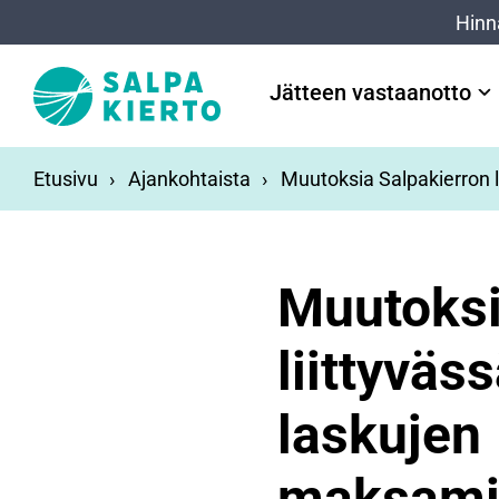
Siirry pääsisältöön
Hinn
Jätteen vastaanotto
Etusivu
Ajankohtaista
Muutoksia Salpakierron 
Muutoksi
liittyväs
laskujen