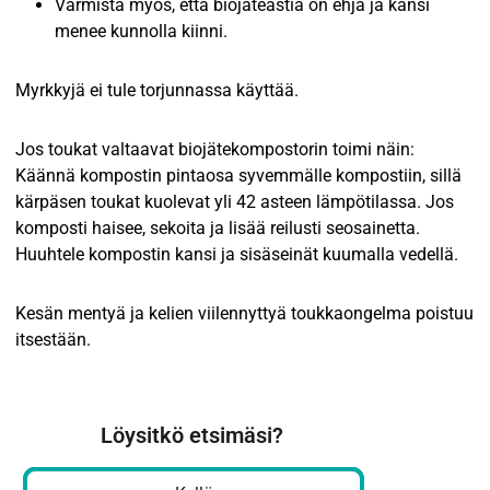
Varmista myös, että biojäteastia on ehjä ja kansi
menee kunnolla kiinni.
Myrkkyjä ei tule torjunnassa käyttää.
Jos toukat valtaavat biojätekompostorin toimi näin:
Käännä kompostin pintaosa syvemmälle kompostiin, sillä
kärpäsen toukat kuolevat yli 42 asteen lämpötilassa. Jos
komposti haisee, sekoita ja lisää reilusti seosainetta.
Huuhtele kompostin kansi ja sisäseinät kuumalla vedellä.
Kesän mentyä ja kelien viilennyttyä toukkaongelma poistuu
itsestään.
Löysitkö etsimäsi?