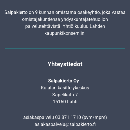
Salpakierto on 9 kunnan omistama osakeyhtiö, joka vastaa
omistajakuntiensa yhdyskunta­jätehuollon
palvelutehtävistä. Yhtiö kuuluu Lahden
kaupunkikonserniin.
Yhteystiedot
Salpakierto Oy
Kujalan käsittelykeskus
Sapelikatu 7
15160 Lahti
asiakaspalvelu
03 871 1710
(pvm/mpm)
asiakaspalvelu@salpakierto.fi