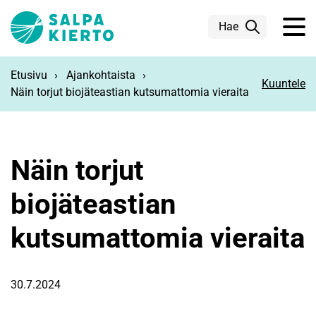
Siirry pääsisältöön
Hae
Etusivu
Ajankohtaista
Kuuntele
Näin torjut biojäteastian kutsumattomia vieraita
Näin torjut
biojäteastian
kutsumattomia vieraita
30.7.2024