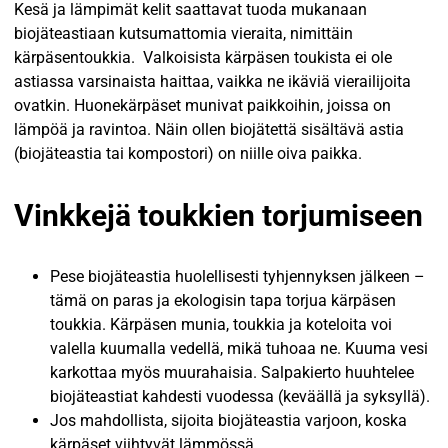
Kesä ja lämpimät kelit saattavat tuoda mukanaan
biojäteastiaan kutsumattomia vieraita, nimittäin
kärpäsentoukkia. Valkoisista kärpäsen toukista ei ole
astiassa varsinaista haittaa, vaikka ne ikäviä vierailijoita
ovatkin. Huonekärpäset munivat paikkoihin, joissa on
lämpöä ja ravintoa. Näin ollen biojätettä sisältävä astia
(biojäteastia tai kompostori) on niille oiva paikka.
Vinkkejä toukkien torjumiseen
Pese biojäteastia huolellisesti tyhjennyksen jälkeen –
tämä on paras ja ekologisin tapa torjua kärpäsen
toukkia. Kärpäsen munia, toukkia ja koteloita voi
valella kuumalla vedellä, mikä tuhoaa ne. Kuuma vesi
karkottaa myös muurahaisia. Salpakierto huuhtelee
biojäteastiat kahdesti vuodessa (keväällä ja syksyllä).
Jos mahdollista, sijoita biojäteastia varjoon, koska
kärpäset viihtyvät lämmössä.