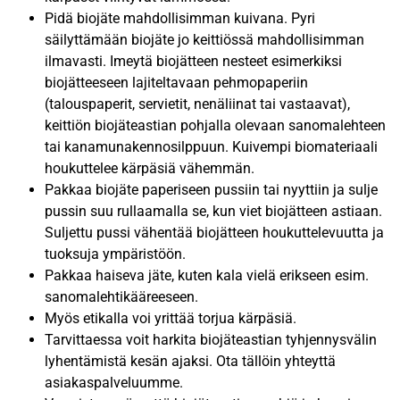
Pidä biojäte mahdollisimman kuivana. Pyri
säilyttämään biojäte jo keittiössä mahdollisimman
ilmavasti. Imeytä biojätteen nesteet esimerkiksi
biojätteeseen lajiteltavaan pehmopaperiin
(talouspaperit, servietit, nenäliinat tai vastaavat),
keittiön biojäteastian pohjalla olevaan sanomalehteen
tai kanamunakennosilppuun. Kuivempi biomateriaali
houkuttelee kärpäsiä vähemmän.
Pakkaa biojäte paperiseen pussiin tai nyyttiin ja sulje
pussin suu rullaamalla se, kun viet biojätteen astiaan.
Suljettu pussi vähentää biojätteen houkuttelevuutta ja
tuoksuja ympäristöön.
Pakkaa haiseva jäte, kuten kala vielä erikseen esim.
sanomalehtikääreeseen.
Myös etikalla voi yrittää torjua kärpäsiä.
Tarvittaessa voit harkita biojäteastian tyhjennysvälin
lyhentämistä kesän ajaksi. Ota tällöin yhteyttä
asiakaspalveluumme.