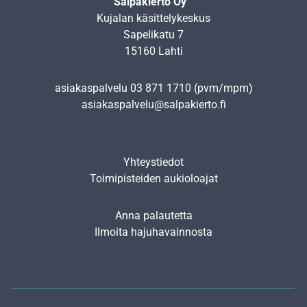
Salpakierto Oy
Kujalan käsittelykeskus
Sapelikatu 7
15160 Lahti
asiakaspalvelu
03 871 1710
(pvm/mpm)
asiakaspalvelu@salpakierto.fi
Yhteystiedot
Toimipisteiden aukioloajat
Anna palautetta
Ilmoita hajuhavainnosta