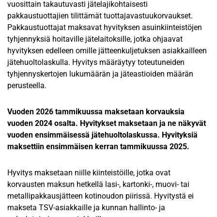
vuosittain takautuvasti jätelajikohtaisesti
pakkaustuottajien tilittämät tuottajavastuukorvaukset.
Pakkaustuottajat maksavat hyvityksen asuinkiinteistöjen
tyhjennyksiä hoitaville jätelaitoksille, jotka ohjaavat
hyvityksen edelleen omille jätteenkuljetuksen asiakkailleen
jätehuoltolaskulla. Hyvitys määräytyy toteutuneiden
tyhjennyskertojen lukumäärän ja jäteastioiden määrän
perusteella.
Vuoden 2026 tammikuussa maksetaan korvauksia
vuoden 2024 osalta. Hyvitykset maksetaan ja ne näkyvät
vuoden ensimmäisessä jätehuoltolaskussa. Hyvityksiä
maksettiin ensimmäisen kerran tammikuussa 2025.
Hyvitys maksetaan niille kiinteistöille, jotka ovat
korvausten maksun hetkellä lasi-, kartonki-, muovi- tai
metallipakkausjätteen kotinoudon piirissä. Hyvitystä ei
makseta TSV-asiakkaille ja kunnan hallinto- ja