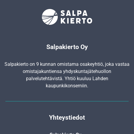
Salpakierto Oy
Salpakierto on 9 kunnan omistama osakeyhtiö, joka vastaa
omistajakuntiensa yhdyskunta­jätehuollon
palvelutehtävistä. Yhtiö kuuluu Lahden
kaupunkikonserniin.
Yhteystiedot