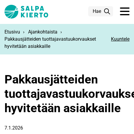
Siirry pääsisältöön
Hae
Etusivu
Ajankohtaista
Pakkausjätteiden tuottajavastuukorvaukset
Kuuntele
hyvitetään asiakkaille
Pakkausjätteiden
tuottajavastuukorvauks
hyvitetään asiakkaille
7.1.2026